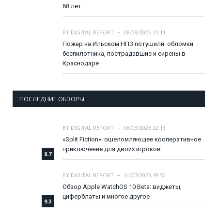
68 лет
BY
DIGITAL REPORT
08/08/2026 15:11
Пожар на Ильском НПЗ потушили: обломки
беспилотника, пострадавшие и сирены в
Краснодаре
ПОСЛЕДНИЕ ОБЗОРЫ
BY
DIGITAL REPORT
08/03/2025 22:13
«Split Fiction»: ошеломляющее кооперативное
приключение для двоих игроков
8.7
BY
DIGITAL REPORT
14/07/2023 19:50
Обзор Apple WatchOS 10 Beta: виджеты,
циферблаты и многое другое
9.3