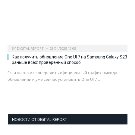
BY
DIGITAL REPORT
28/04/2025 12:05
Как получить обновление One UI 7 на Samsung Galaxy S23
раньше всех: проверенный способ
Если вы хотите опередить официальный график выхода
обновлений и уже сейчас установить One UI 7…
НОВОСТИ ОТ DIGITAL-REPORT