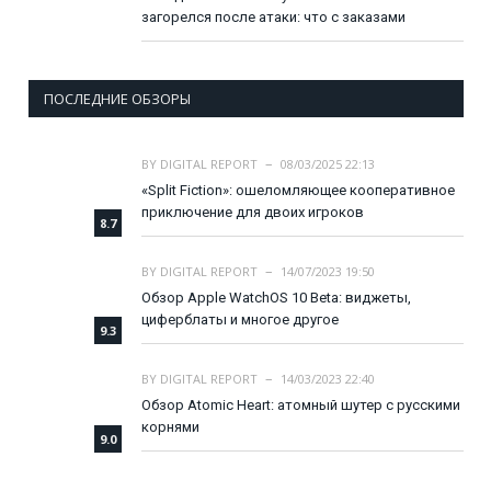
загорелся после атаки: что с заказами
ПОСЛЕДНИЕ ОБЗОРЫ
BY
DIGITAL REPORT
08/03/2025 22:13
«Split Fiction»: ошеломляющее кооперативное
приключение для двоих игроков
8.7
BY
DIGITAL REPORT
14/07/2023 19:50
Обзор Apple WatchOS 10 Beta: виджеты,
циферблаты и многое другое
9.3
BY
DIGITAL REPORT
14/03/2023 22:40
Обзор Atomic Heart: атомный шутер с русскими
корнями
9.0