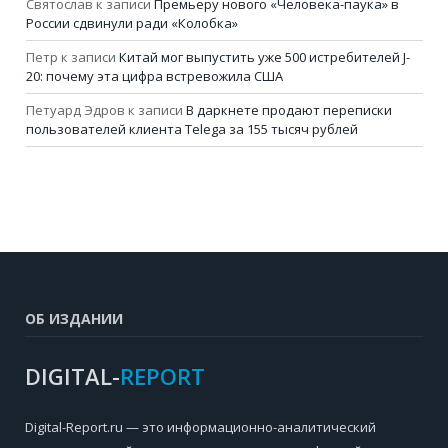
Святослав
к записи
Премьеру нового «Человека-паука» в
России сдвинули ради «Колобка»
Петр
к записи
Китай мог выпустить уже 500 истребителей J-
20: почему эта цифра встревожила США
Петуард Эдров
к записи
В даркнете продают переписки
пользователей клиента Telega за 155 тысяч рублей
ОБ ИЗДАНИИ
DIGITAL-
REPORT
Digital-Report.ru — это информационно-аналитический