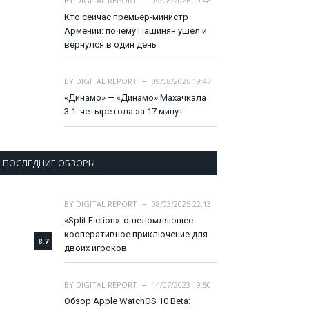
BY
DIGITAL REPORT
09/08/2026 19:48
Кто сейчас премьер-министр
Армении: почему Пашинян ушёл и
вернулся в один день
BY
DIGITAL REPORT
09/08/2026 19:47
«Динамо» — «Динамо» Махачкала
3:1: четыре гола за 17 минут
ПОСЛЕДНИЕ ОБЗОРЫ
BY
DIGITAL REPORT
08/03/2025 22:13
«Split Fiction»: ошеломляющее
кооперативное приключение для
8.7
двоих игроков
BY
DIGITAL REPORT
14/07/2023 19:50
Обзор Apple WatchOS 10 Beta: