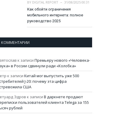
BY
DIGITAL REPORT
31/08/2025 00:31
Как обойти ограничения
мобильного интернета: полное
руководство 2025
КОММЕНТАРИИ
вятослав
к записи
Премьеру нового «Человека-
аука» в России сдвинули ради «Колобка»
етр
к записи
Китай мог выпустить уже 500
стребителей J-20: почему эта цифра
стревожила США
етуард Эдров
к записи
В даркнете продают
ереписки пользователей клиента Telega за 155
ысяч рублей