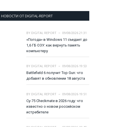
НОВОСТИ ОТ DIGITAL-REPORT
BY
DIGITAL REPORT
09/08/2026 21:31
«Погода» в Windows 11 съедает до
1,6 ГБ ОЗУ: как вернуть память
компьютеру
BY
DIGITAL REPORT
09/08/2026 19:53
Battlefield 6 получит Top Gun: что
добавят в обновлении 18 августа
BY
DIGITAL REPORT
09/08/2026 19:51
Су-75 Checkmate в 2026 году: что
известно о новом российском
истребителе