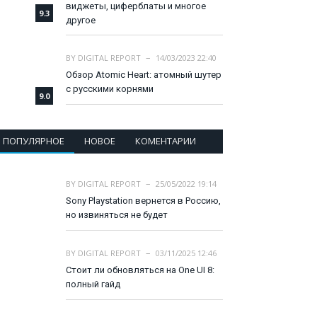
виджеты, циферблаты и многое
9.3
другое
BY
DIGITAL REPORT
14/03/2023 22:40
Обзор Atomic Heart: атомный шутер
с русскими корнями
9.0
ПОПУЛЯРНОЕ
НОВОЕ
КОМЕНТАРИИ
BY
DIGITAL REPORT
25/05/2022 19:14
Sony Playstation вернется в Россию,
но извиняться не будет
BY
DIGITAL REPORT
03/11/2025 12:46
Стоит ли обновляться на One UI 8:
полный гайд