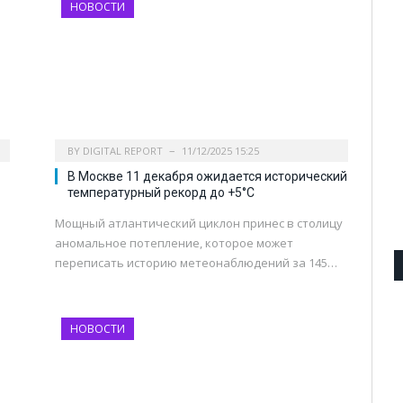
НОВОСТИ
BY
DIGITAL REPORT
11/12/2025 15:25
В Москве 11 декабря ожидается исторический
температурный рекорд до +5°C
Мощный атлантический циклон принес в столицу
аномальное потепление, которое может
о
переписать историю метеонаблюдений за 145…
НОВОСТИ