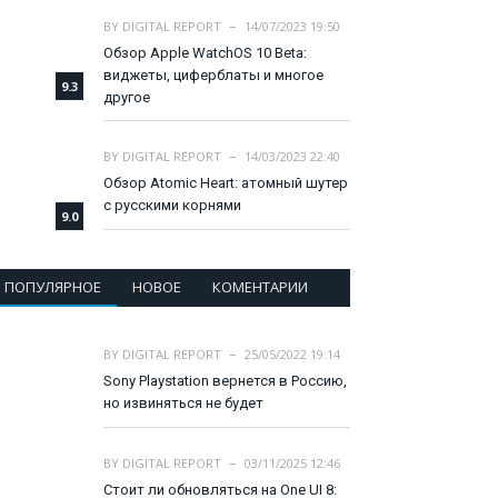
BY
DIGITAL REPORT
14/07/2023 19:50
Обзор Apple WatchOS 10 Beta:
виджеты, циферблаты и многое
9.3
другое
BY
DIGITAL REPORT
14/03/2023 22:40
Обзор Atomic Heart: атомный шутер
с русскими корнями
9.0
ПОПУЛЯРНОЕ
НОВОЕ
КОМЕНТАРИИ
BY
DIGITAL REPORT
25/05/2022 19:14
Sony Playstation вернется в Россию,
но извиняться не будет
BY
DIGITAL REPORT
03/11/2025 12:46
Стоит ли обновляться на One UI 8: