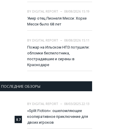
BY
DIGITAL REPORT
08/08/2026 15:19
Умер отец Лионеля Месси: Хорхе
Месси было 68 лет
BY
DIGITAL REPORT
08/08/2026 15:11
Пожар на Ильском НПЗ потушили:
обломки беспилотника,
пострадавшие и сирены в
Краснодаре
ПОСЛЕДНИЕ ОБЗОРЫ
BY
DIGITAL REPORT
08/03/2025 22:13
«Split Fiction»: ошеломляющее
кооперативное приключение для
8.7
двоих игроков