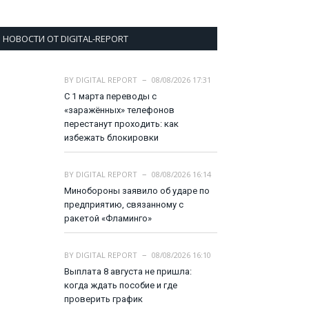
НОВОСТИ ОТ DIGITAL-REPORT
BY
DIGITAL REPORT
08/08/2026 17:31
С 1 марта переводы с
«заражённых» телефонов
перестанут проходить: как
избежать блокировки
BY
DIGITAL REPORT
08/08/2026 16:14
Минобороны заявило об ударе по
предприятию, связанному с
ракетой «Фламинго»
BY
DIGITAL REPORT
08/08/2026 16:10
Выплата 8 августа не пришла:
когда ждать пособие и где
проверить график