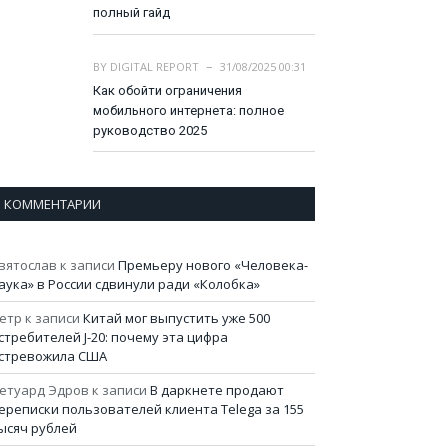
полный гайд
BY
DIGITAL REPORT
31/08/2025 00:31
Как обойти ограничения
мобильного интернета: полное
руководство 2025
КОММЕНТАРИИ
вятослав
к записи
Премьеру нового «Человека-
аука» в России сдвинули ради «Колобка»
етр
к записи
Китай мог выпустить уже 500
стребителей J-20: почему эта цифра
стревожила США
етуард Эдров
к записи
В даркнете продают
ереписки пользователей клиента Telega за 155
ысяч рублей