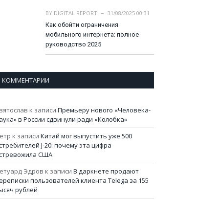
BY
DIGITAL REPORT
31/08/2025 00:31
Как обойти ограничения
мобильного интернета: полное
руководство 2025
КОММЕНТАРИИ
вятослав
к записи
Премьеру нового «Человека-
аука» в России сдвинули ради «Колобка»
етр
к записи
Китай мог выпустить уже 500
стребителей J-20: почему эта цифра
стревожила США
етуард Эдров
к записи
В даркнете продают
ереписки пользователей клиента Telega за 155
ысяч рублей