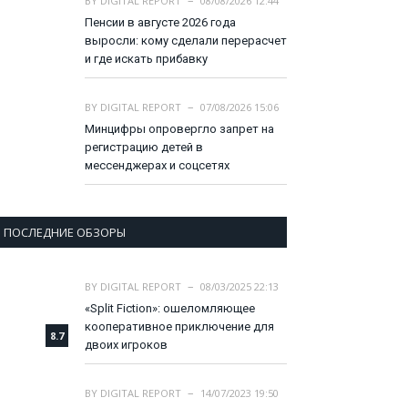
BY
DIGITAL REPORT
08/08/2026 12:44
Пенсии в августе 2026 года
выросли: кому сделали перерасчет
и где искать прибавку
BY
DIGITAL REPORT
07/08/2026 15:06
Минцифры опровергло запрет на
регистрацию детей в
мессенджерах и соцсетях
ПОСЛЕДНИЕ ОБЗОРЫ
BY
DIGITAL REPORT
08/03/2025 22:13
«Split Fiction»: ошеломляющее
кооперативное приключение для
8.7
двоих игроков
BY
DIGITAL REPORT
14/07/2023 19:50