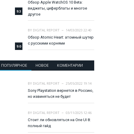
Обзор Apple WatchOS 10 Beta:
виджеты, циферблаты и многое
9.3
другое
BY
DIGITAL REPORT
14/03/2023 22:40
Обзор Atomic Heart: атомный шутер
с русскими корнями
9.0
ПОПУЛЯРНОЕ
НОВОЕ
КОМЕНТАРИИ
BY
DIGITAL REPORT
25/05/2022 19:14
Sony Playstation вернется в Россию,
но извиняться не будет
BY
DIGITAL REPORT
03/11/2025 12:46
Стоит ли обновляться на One UI 8:
полный гайд