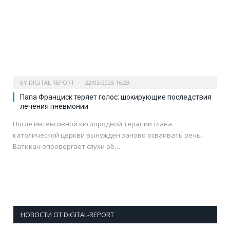
BY
DIGITAL REPORT
22/03/2025 16:23
Папа Франциск теряет голос: шокирующие последствия
лечения пневмонии
После интенсивной кислородной терапии глава
католической церкви вынужден заново осваивать речь.
Ватикан опровергает слухи об…
НОВОСТИ ОТ DIGITAL-REPORT