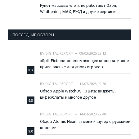
Рунет массово «лёг»: не работают Ozon,
Wildberries, MAX, РЖД и другие сервисы
ПОСЛЕДНИЕ ОБЗОРЫ
BY
DIGITAL REPORT
08/03/2025 22:13
«Split Fiction»: ошеломляющее кооперативное
приключение для двоих игроков
8.7
BY
DIGITAL REPORT
14/07/2023 19:50
Обзор Apple WatchOS 10 Beta: виджеты,
циферблаты и многое другое
9.3
BY
DIGITAL REPORT
14/03/2023 22:40
Обзор Atomic Heart: атомный шутер с русскими
корнями
9.0