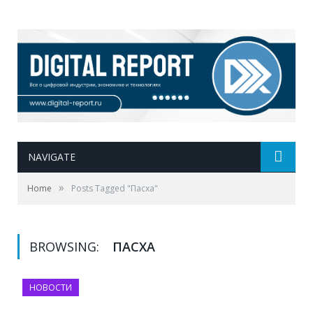
NAVIGATE
»
Home
Posts Tagged "Пасха"
BROWSING:
ПАСХА
НОВОСТИ