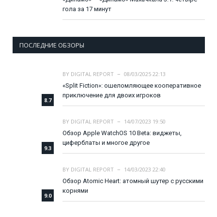
гола за 17 минут
ПОСЛЕДНИЕ ОБЗОРЫ
BY
DIGITAL REPORT
08/03/2025 22:13
«Split Fiction»: ошеломляющее кооперативное
приключение для двоих игроков
8.7
BY
DIGITAL REPORT
14/07/2023 19:50
Обзор Apple WatchOS 10 Beta: виджеты,
циферблаты и многое другое
9.3
BY
DIGITAL REPORT
14/03/2023 22:40
Обзор Atomic Heart: атомный шутер с русскими
корнями
9.0