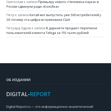
Святослав
к записи
Премьеру нового «Человека-паука» в
России сдвинули ради «Колобка»
Петр
к записи
Китай мог выпустить уже 500 истребителей J-
20: почему эта цифра встревожила США
Петуард Эдров
к записи
В даркнете продают переписки
пользователей клиента Telega за 155 тысяч рублей
ОБ ИЗДАНИИ
DIGITAL-
REPORT
Digital-Report.ru — это информационно-аналитический