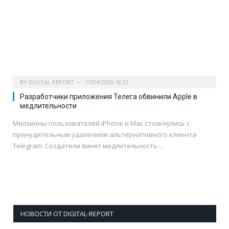
BY
DIGITAL REPORT
17/04/2026 18:22
Разработчики приложения Телега обвинили Apple в
медлительности
Миллионы пользователей iPhone и Mac столкнулись с
принудительным удалением альтернативного клиента
Telegram. Создатели винят медлительность…
НОВОСТИ ОТ DIGITAL-REPORT