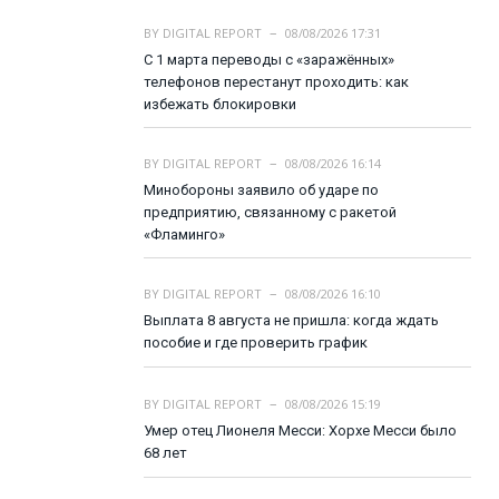
BY
DIGITAL REPORT
08/08/2026 17:31
С 1 марта переводы с «заражённых»
телефонов перестанут проходить: как
избежать блокировки
BY
DIGITAL REPORT
08/08/2026 16:14
Минобороны заявило об ударе по
предприятию, связанному с ракетой
«Фламинго»
BY
DIGITAL REPORT
08/08/2026 16:10
Выплата 8 августа не пришла: когда ждать
пособие и где проверить график
BY
DIGITAL REPORT
08/08/2026 15:19
Умер отец Лионеля Месси: Хорхе Месси было
68 лет