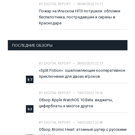
BY
DIGITAL REPORT
08/08/2026 15:11
Пожар на Ильском НПЗ потушили: обломки
беспилотника, пострадавшие и сирены в
Краснодаре
ПОСЛЕДНИЕ ОБЗОРЫ
BY
DIGITAL REPORT
08/03/2025 22:13
«Split Fiction»: ошеломляющее кооперативное
приключение для двоих игроков
8.7
BY
DIGITAL REPORT
14/07/2023 19:50
Обзор Apple WatchOS 10 Beta: виджеты,
циферблаты и многое другое
9.3
BY
DIGITAL REPORT
14/03/2023 22:40
Обзор Atomic Heart: атомный шутер с русскими