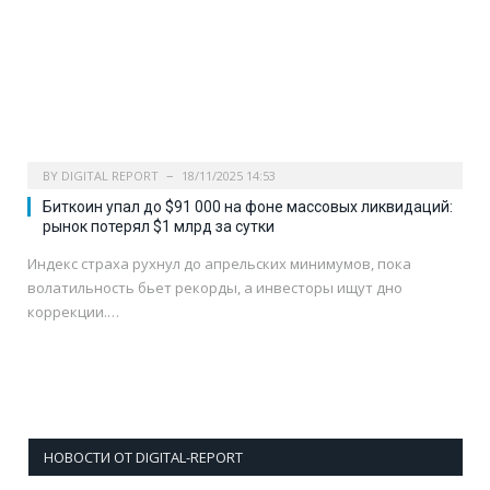
BY
DIGITAL REPORT
18/11/2025 14:53
Биткоин упал до $91 000 на фоне массовых ликвидаций:
рынок потерял $1 млрд за сутки
Индекс страха рухнул до апрельских минимумов, пока
волатильность бьет рекорды, а инвесторы ищут дно
коррекции.…
НОВОСТИ ОТ DIGITAL-REPORT