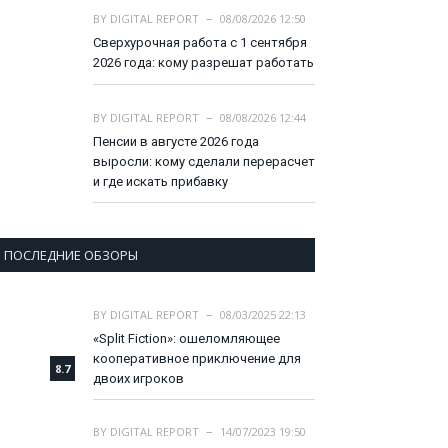
BY
DIGITAL REPORT
08/08/2026 12:50
Сверхурочная работа с 1 сентября
2026 года: кому разрешат работать
BY
DIGITAL REPORT
08/08/2026 12:44
Пенсии в августе 2026 года
выросли: кому сделали перерасчет
и где искать прибавку
ПОСЛЕДНИЕ ОБЗОРЫ
BY
DIGITAL REPORT
08/03/2025 22:13
«Split Fiction»: ошеломляющее
кооперативное приключение для
8.7
двоих игроков
BY
DIGITAL REPORT
14/07/2023 19:50