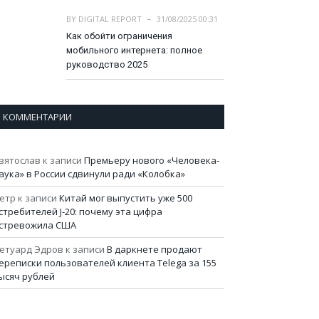
BY
DIGITAL REPORT
31/08/2025 00:31
Как обойти ограничения
мобильного интернета: полное
руководство 2025
КОММЕНТАРИИ
вятослав
к записи
Премьеру нового «Человека-
аука» в России сдвинули ради «Колобка»
етр
к записи
Китай мог выпустить уже 500
стребителей J-20: почему эта цифра
стревожила США
етуард Эдров
к записи
В даркнете продают
ереписки пользователей клиента Telega за 155
ысяч рублей