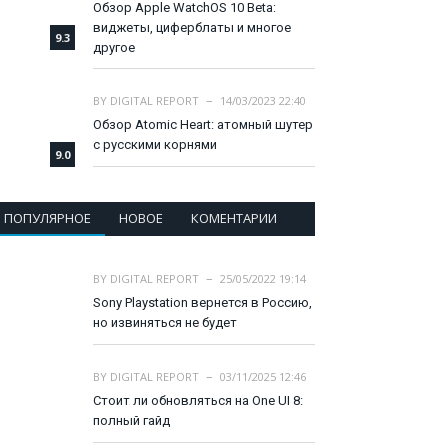
Обзор Apple WatchOS 10 Beta:
виджеты, циферблаты и многое
9.3
другое
BY
DIGITAL REPORT
14/03/2023 22:40
Обзор Atomic Heart: атомный шутер
с русскими корнями
9.0
ПОПУЛЯРНОЕ
НОВОЕ
КОМЕНТАРИИ
BY
DIGITAL REPORT
25/05/2022 19:14
Sony Playstation вернется в Россию,
но извиняться не будет
BY
DIGITAL REPORT
03/11/2025 12:46
Стоит ли обновляться на One UI 8:
полный гайд