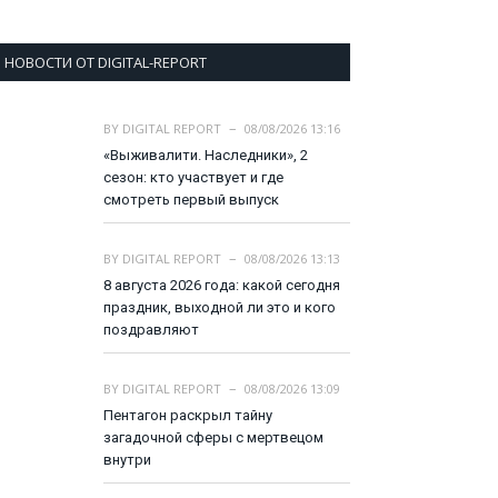
НОВОСТИ ОТ DIGITAL-REPORT
BY
DIGITAL REPORT
08/08/2026 13:16
«Выживалити. Наследники», 2
сезон: кто участвует и где
смотреть первый выпуск
BY
DIGITAL REPORT
08/08/2026 13:13
8 августа 2026 года: какой сегодня
праздник, выходной ли это и кого
поздравляют
BY
DIGITAL REPORT
08/08/2026 13:09
Пентагон раскрыл тайну
загадочной сферы с мертвецом
внутри