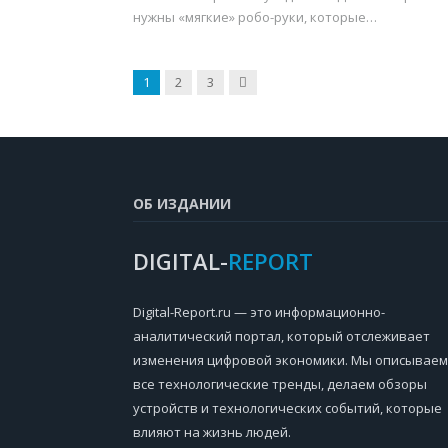
нужны «мягкие» робо-руки, которые…
Next
1
2
3
ОБ ИЗДАНИИ
DIGITAL-
REPORT
Digital-Report.ru — это информационно-
аналитический портал, который отслеживает
изменения цифровой экономики. Мы описываем
все технологические тренды, делаем обзоры
устройств и технологических событий, которые
влияют на жизнь людей.