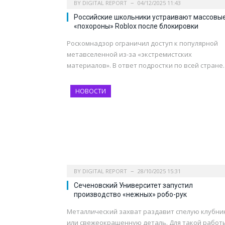
BY
DIGITAL REPORT
04/12/2025 11:43
Российские школьники устраивают массовы
«похороны» Roblox после блокировки
Роскомнадзор ограничил доступ к популярной
метавселенной из-за «экстремистских
материалов». В ответ подростки по всей стране
НОВОСТИ
BY
DIGITAL REPORT
28/10/2025 15:31
Сеченовский Университет запустил
производство «нежных» робо-рук
Металлический захват раздавит спелую клубни
или свежеокрашенную деталь. Для такой работ