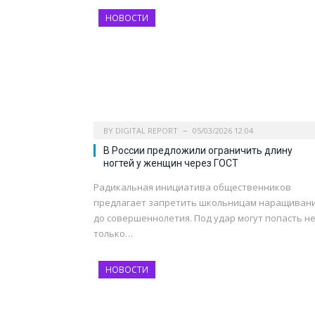
НОВОСТИ
BY
DIGITAL REPORT
05/03/2026 12:04
В России предложили ограничить длину
ногтей у женщин через ГОСТ
Радикальная инициатива общественников
предлагает запретить школьницам наращиван
до совершеннолетия. Под удар могут попасть н
только…
НОВОСТИ