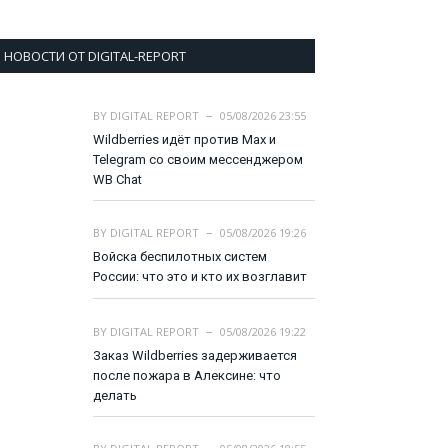
НОВОСТИ ОТ DIGITAL-REPORT
BY
DIGITAL REPORT
05/08/2026 23:55
Wildberries идёт против Max и
Telegram со своим мессенджером
WB Chat
BY
DIGITAL REPORT
05/08/2026 19:26
Войска беспилотных систем
России: что это и кто их возглавит
BY
DIGITAL REPORT
05/08/2026 19:22
Заказ Wildberries задерживается
после пожара в Алексине: что
делать