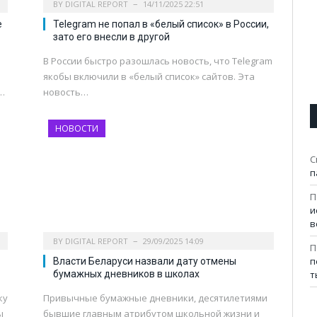
BY
DIGITAL REPORT
14/11/2025 22:51
е
Telegram не попал в «белый список» в России,
зато его внесли в другой
В России быстро разошлась новость, что Telegram
якобы включили в «белый список» сайтов. Эта
…
новость…
НОВОСТИ
С
п
П
и
в
BY
DIGITAL REPORT
29/09/2025 14:09
П
п
Власти Беларуси назвали дату отмены
т
бумажных дневников в школах
ку
Привычные бумажные дневники, десятилетиями
ы
бывшие главным атрибутом школьной жизни и