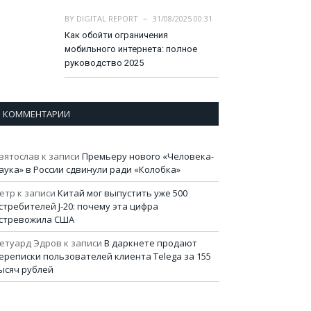
BY
DIGITAL REPORT
31/08/2025 00:31
Как обойти ограничения
мобильного интернета: полное
руководство 2025
КОММЕНТАРИИ
вятослав
к записи
Премьеру нового «Человека-
аука» в России сдвинули ради «Колобка»
етр
к записи
Китай мог выпустить уже 500
стребителей J-20: почему эта цифра
стревожила США
етуард Эдров
к записи
В даркнете продают
ереписки пользователей клиента Telega за 155
ысяч рублей