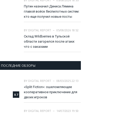
BY
DIGITAL REPORT
05/08/2026 18:55
Путин назначил Дениса Лямина
главой войск беспилотных систем:
кто еще получил новые посты
BY
DIGITAL REPORT
05/08/2026 18:52
Склад Wildberries в Тульской
области загорелся после атаки:
что с заказами
ПОСЛЕДНИЕ ОБЗОРЫ
BY
DIGITAL REPORT
08/03/2025 22:13
«Split Fiction»: ошеломляющее
кооперативное приключение для
8.7
двоих игроков
BY
DIGITAL REPORT
14/07/2023 19:50