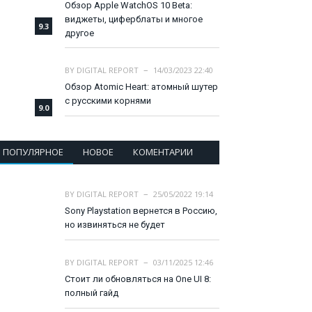
Обзор Apple WatchOS 10 Beta:
виджеты, циферблаты и многое
9.3
другое
BY
DIGITAL REPORT
14/03/2023 22:40
Обзор Atomic Heart: атомный шутер
с русскими корнями
9.0
ПОПУЛЯРНОЕ
НОВОЕ
КОМЕНТАРИИ
BY
DIGITAL REPORT
25/05/2022 19:14
Sony Playstation вернется в Россию,
но извиняться не будет
BY
DIGITAL REPORT
03/11/2025 12:46
Стоит ли обновляться на One UI 8:
полный гайд