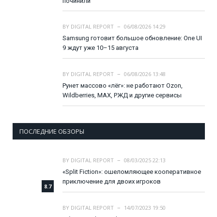
починили
BY
DIGITAL REPORT
06/08/2026 14:29
Samsung готовит большое обновление: One UI
9 ждут уже 10–15 августа
BY
DIGITAL REPORT
06/08/2026 13:48
Рунет массово «лёг»: не работают Ozon,
Wildberries, MAX, РЖД и другие сервисы
ПОСЛЕДНИЕ ОБЗОРЫ
BY
DIGITAL REPORT
08/03/2025 22:13
«Split Fiction»: ошеломляющее кооперативное
приключение для двоих игроков
8.7
BY
DIGITAL REPORT
14/07/2023 19:50