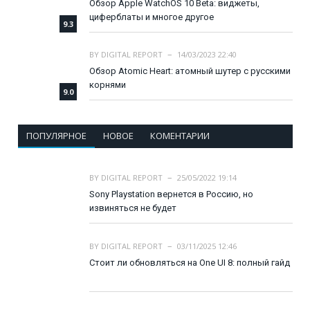
Обзор Apple WatchOS 10 Beta: виджеты,
циферблаты и многое другое
9.3
BY
DIGITAL REPORT
14/03/2023 22:40
Обзор Atomic Heart: атомный шутер с русскими
корнями
9.0
ПОПУЛЯРНОЕ
НОВОЕ
КОМЕНТАРИИ
BY
DIGITAL REPORT
25/05/2022 19:14
Sony Playstation вернется в Россию, но
извиняться не будет
BY
DIGITAL REPORT
03/11/2025 12:46
Стоит ли обновляться на One UI 8: полный гайд