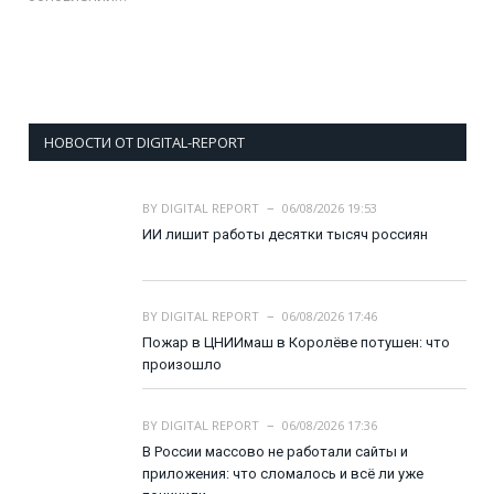
НОВОСТИ ОТ DIGITAL-REPORT
BY
DIGITAL REPORT
06/08/2026 19:53
ИИ лишит работы десятки тысяч россиян
BY
DIGITAL REPORT
06/08/2026 17:46
Пожар в ЦНИИмаш в Королёве потушен: что
произошло
BY
DIGITAL REPORT
06/08/2026 17:36
В России массово не работали сайты и
приложения: что сломалось и всё ли уже