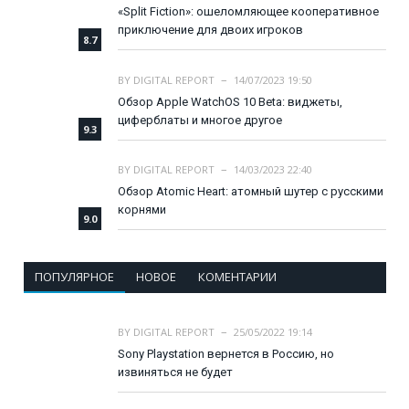
«Split Fiction»: ошеломляющее кооперативное
приключение для двоих игроков
8.7
BY
DIGITAL REPORT
14/07/2023 19:50
Обзор Apple WatchOS 10 Beta: виджеты,
циферблаты и многое другое
9.3
BY
DIGITAL REPORT
14/03/2023 22:40
Обзор Atomic Heart: атомный шутер с русскими
корнями
9.0
ПОПУЛЯРНОЕ
НОВОЕ
КОМЕНТАРИИ
BY
DIGITAL REPORT
25/05/2022 19:14
Sony Playstation вернется в Россию, но
извиняться не будет