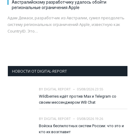
Австралийскому разработчику удалось обойти
региональные ограничения Apple
Адам Демаси, разработчик из Австралии, сумел преодолеть
систему региональных ограничений Apple, известную как
CountryID. Это…
НОВОСТИ ОТ DIGITAL-REPORT
BY
DIGITAL REPORT
05/08/2026 23:55
Wildberries идёт против Max и Telegram со
своим мессенджером WB Chat
BY
DIGITAL REPORT
05/08/2026 19:26
Войска беспилотных систем России: что это и
кто их возглавит