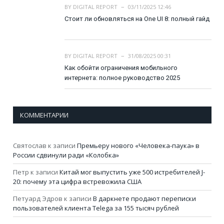
BY
DIGITAL REPORT
03/11/2025 12:46
Стоит ли обновляться на One UI 8: полный гайд
BY
DIGITAL REPORT
31/08/2025 00:31
Как обойти ограничения мобильного
интернета: полное руководство 2025
КОММЕНТАРИИ
Святослав
к записи
Премьеру нового «Человека-паука» в
России сдвинули ради «Колобка»
Петр
к записи
Китай мог выпустить уже 500 истребителей J-
20: почему эта цифра встревожила США
Петуард Эдров
к записи
В даркнете продают переписки
пользователей клиента Telega за 155 тысяч рублей