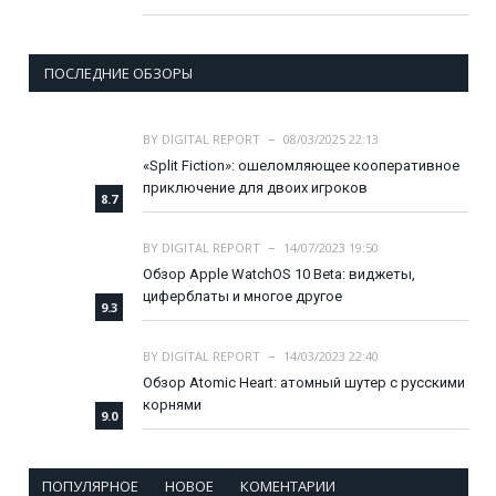
ПОСЛЕДНИЕ ОБЗОРЫ
BY
DIGITAL REPORT
08/03/2025 22:13
«Split Fiction»: ошеломляющее кооперативное
приключение для двоих игроков
8.7
BY
DIGITAL REPORT
14/07/2023 19:50
Обзор Apple WatchOS 10 Beta: виджеты,
циферблаты и многое другое
9.3
BY
DIGITAL REPORT
14/03/2023 22:40
Обзор Atomic Heart: атомный шутер с русскими
корнями
9.0
ПОПУЛЯРНОЕ
НОВОЕ
КОМЕНТАРИИ