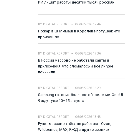
ИИ лишит работы десятки тысяч россиян
BY
DIGITAL REPORT
06/08/2026 17:46
Пожар в ЦНИИмаш в Королёве потушен: что
произошло
BY
DIGITAL REPORT
06/08/2026 17:36
В России массово не работали сайты и
приложения: что сломалось и всё ли уже
починили
BY
DIGITAL REPORT
06/08/2026 14:29
Samsung готовит большое обновление: One UI
9 ждут уже 10–15 августа
BY
DIGITAL REPORT
06/08/2026 13:48
Рунет массово «лёг»: не работают Ozon,
Wildberries, MAX, РЖД и другие сервисы