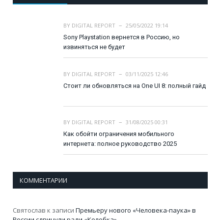
BY
DIGITAL REPORT
25/05/2022 19:14
Sony Playstation вернется в Россию, но
извиняться не будет
BY
DIGITAL REPORT
03/11/2025 12:46
Стоит ли обновляться на One UI 8: полный гайд
BY
DIGITAL REPORT
31/08/2025 00:31
Как обойти ограничения мобильного
интернета: полное руководство 2025
КОММЕНТАРИИ
Святослав
к записи
Премьеру нового «Человека-паука» в
России сдвинули ради «Колобка»