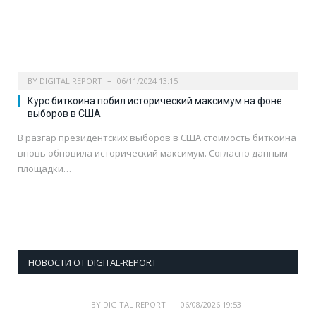
BY
DIGITAL REPORT
06/11/2024 13:15
Курс биткоина побил исторический максимум на фоне
выборов в США
В разгар президентских выборов в США стоимость биткоина
вновь обновила исторический максимум. Согласно данным
площадки…
НОВОСТИ ОТ DIGITAL-REPORT
BY
DIGITAL REPORT
06/08/2026 19:53