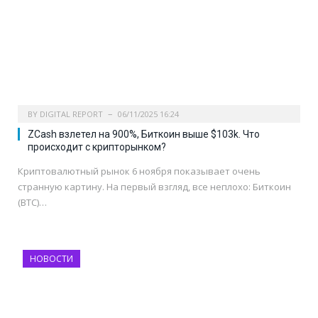
BY
DIGITAL REPORT
06/11/2025 16:24
ZCash взлетел на 900%, Биткоин выше $103k. Что
происходит с крипторынком?
Криптовалютный рынок 6 ноября показывает очень
странную картину. На первый взгляд, все неплохо: Биткоин
(BTC)…
НОВОСТИ