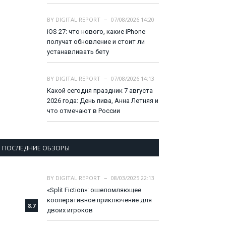
BY
DIGITAL REPORT
07/08/2026 14:20
iOS 27: что нового, какие iPhone
получат обновление и стоит ли
устанавливать бету
BY
DIGITAL REPORT
07/08/2026 14:13
Какой сегодня праздник 7 августа
2026 года: День пива, Анна Летняя и
что отмечают в России
ПОСЛЕДНИЕ ОБЗОРЫ
BY
DIGITAL REPORT
08/03/2025 22:13
«Split Fiction»: ошеломляющее
кооперативное приключение для
8.7
двоих игроков