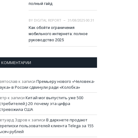
полный гайд
BY
DIGITAL REPORT
31/08/2025 00:31
Как обойти ограничения
мобильного интернета: полное
руководство 2025
КОММЕНТАРИИ
вятослав
к записи
Премьеру нового «Человека-
аука» в России сдвинули ради «Колобка»
етр
к записи
Китай мог выпустить уже 500
стребителей J-20: почему эта цифра
стревожила США
етуард Эдров
к записи
В даркнете продают
ереписки пользователей клиента Telega за 155
ысяч рублей