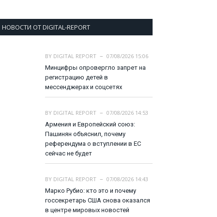
НОВОСТИ ОТ DIGITAL-REPORT
BY
DIGITAL REPORT
07/08/2026 15:06
Минцифры опровергло запрет на
регистрацию детей в
мессенджерах и соцсетях
BY
DIGITAL REPORT
07/08/2026 14:53
Армения и Европейский союз:
Пашинян объяснил, почему
референдума о вступлении в ЕС
сейчас не будет
BY
DIGITAL REPORT
07/08/2026 14:43
Марко Рубио: кто это и почему
госсекретарь США снова оказался
в центре мировых новостей