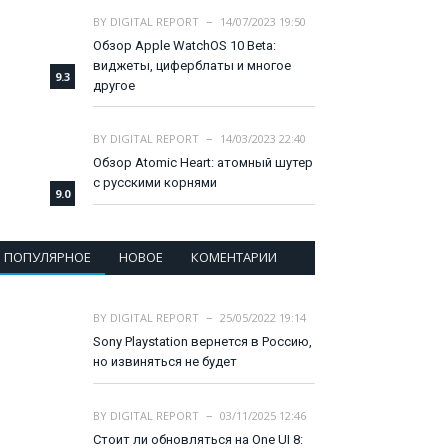
BY
DIGITAL REPORT
14/07/2023 19:50
Обзор Apple WatchOS 10 Beta:
виджеты, циферблаты и многое
9.3
другое
BY
DIGITAL REPORT
14/03/2023 22:40
Обзор Atomic Heart: атомный шутер
с русскими корнями
9.0
ПОПУЛЯРНОЕ
НОВОЕ
КОМЕНТАРИИ
BY
DIGITAL REPORT
25/05/2022 19:14
Sony Playstation вернется в Россию,
но извиняться не будет
BY
DIGITAL REPORT
03/11/2025 12:46
Стоит ли обновляться на One UI 8: