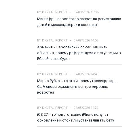
BY
DIGITAL REPORT
07/08/2026 15:06
Минцифры опровергло запрет на регистрацию
детей в мессенджерах и соцсетях
BY
DIGITAL REPORT
07/08/2026 14:53
Армения и Европейский союз: Пашинян
объяснил, почему референдума о вступлении в
ЕС сейчас не будет
BY
DIGITAL REPORT
07/08/2026 14:43
Марко Рубио: кто это и почему госсекретарь
США снова оказался в центре мировых
новостей
BY
DIGITAL REPORT
07/08/2026 14:20
iOS 27: что нового, какие iPhone получат
обновление и стоит ли устанавливать бету