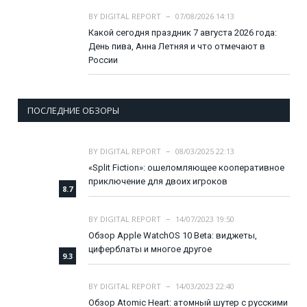
BY
DIGITAL REPORT
07/08/2026 14:13
Какой сегодня праздник 7 августа 2026 года:
День пива, Анна Летняя и что отмечают в
России
ПОСЛЕДНИЕ ОБЗОРЫ
BY
DIGITAL REPORT
08/03/2025 22:13
«Split Fiction»: ошеломляющее кооперативное
приключение для двоих игроков
8.7
BY
DIGITAL REPORT
14/07/2023 19:50
Обзор Apple WatchOS 10 Beta: виджеты,
циферблаты и многое другое
9.3
BY
DIGITAL REPORT
14/03/2023 22:40
Обзор Atomic Heart: атомный шутер с русскими