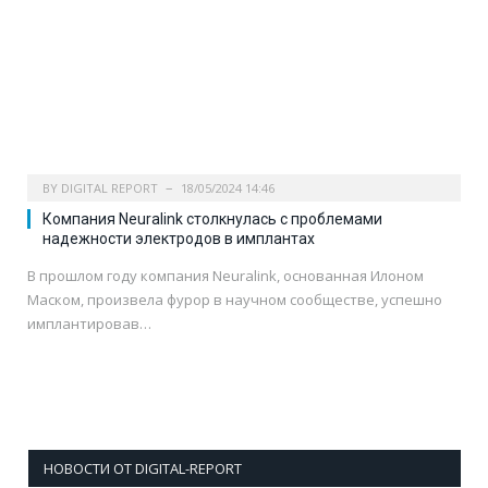
BY
DIGITAL REPORT
18/05/2024 14:46
Компания Neuralink столкнулась с проблемами
надежности электродов в имплантах
В прошлом году компания Neuralink, основанная Илоном
Маском, произвела фурор в научном сообществе, успешно
имплантировав…
НОВОСТИ ОТ DIGITAL-REPORT