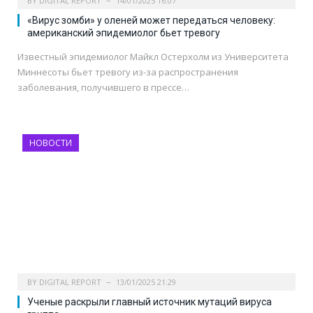
BY
DIGITAL REPORT
14/01/2025 16:07
«Вирус зомби» у оленей может передаться человеку:
американский эпидемиолог бьет тревогу
Известный эпидемиолог Майкл Остерхолм из Университета
Миннесоты бьет тревогу из-за распространения
заболевания, получившего в прессе…
НОВОСТИ
BY
DIGITAL REPORT
13/01/2025 21:29
Ученые раскрыли главный источник мутаций вируса