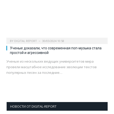
BY
DIGITAL REPORT
30/03/2024 10:58
Ученые доказали, что современная поп-музыка стала
простой и агрессивной
Ученые из нескольких ведущих университетов мира
провели масштабное исследование эволюции текстов
популярных песен за последние…
НОВОСТИ ОТ DIGITAL-REPORT