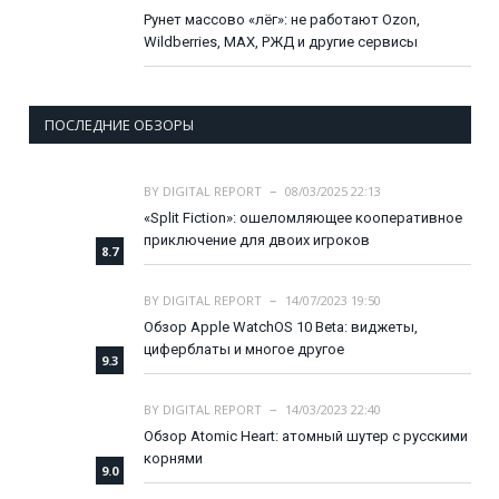
Рунет массово «лёг»: не работают Ozon,
Wildberries, MAX, РЖД и другие сервисы
ПОСЛЕДНИЕ ОБЗОРЫ
BY
DIGITAL REPORT
08/03/2025 22:13
«Split Fiction»: ошеломляющее кооперативное
приключение для двоих игроков
8.7
BY
DIGITAL REPORT
14/07/2023 19:50
Обзор Apple WatchOS 10 Beta: виджеты,
циферблаты и многое другое
9.3
BY
DIGITAL REPORT
14/03/2023 22:40
Обзор Atomic Heart: атомный шутер с русскими
корнями
9.0