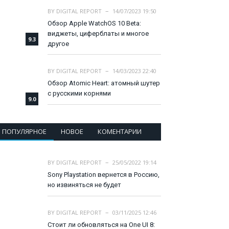
BY
DIGITAL REPORT
14/07/2023 19:50
Обзор Apple WatchOS 10 Beta:
виджеты, циферблаты и многое
9.3
другое
BY
DIGITAL REPORT
14/03/2023 22:40
Обзор Atomic Heart: атомный шутер
с русскими корнями
9.0
ПОПУЛЯРНОЕ
НОВОЕ
КОМЕНТАРИИ
BY
DIGITAL REPORT
25/05/2022 19:14
Sony Playstation вернется в Россию,
но извиняться не будет
BY
DIGITAL REPORT
03/11/2025 12:46
Стоит ли обновляться на One UI 8: