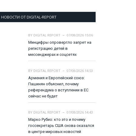
НОВОСТИ ОТ DIGITAL-REPORT
BY
DIGITAL REPORT
07/08/2026 15:06
Минцифры опровергло запрет на
регистрацию детей в
мессенджерах и соцсетях
BY
DIGITAL REPORT
07/08/2026 14:53
Армения и Европейский союз:
Пашинян объяснил, почему
референдума о вступлении в ЕС
сейчас не будет
BY
DIGITAL REPORT
07/08/2026 14:43
Марко Рубио: кто это и почему
госсекретарь США снова оказался
в центре мировых новостей