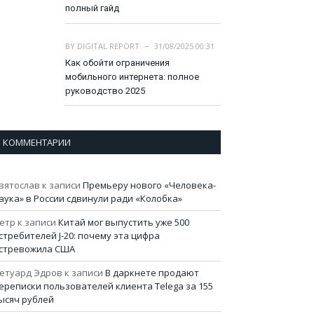
полный гайд
BY
DIGITAL REPORT
31/08/2025 00:31
Как обойти ограничения
мобильного интернета: полное
руководство 2025
КОММЕНТАРИИ
вятослав
к записи
Премьеру нового «Человека-
аука» в России сдвинули ради «Колобка»
етр
к записи
Китай мог выпустить уже 500
стребителей J-20: почему эта цифра
стревожила США
етуард Эдров
к записи
В даркнете продают
ереписки пользователей клиента Telega за 155
ысяч рублей