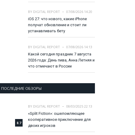
BY
DIGITAL REPORT
07/08/2026 14:20
iOS 27: что нового, какие iPhone
получат обновление и стоит ли
устанавливать бету
BY
DIGITAL REPORT
07/08/2026 14:13
Какой сегодня праздник 7 августа
2026 года: День пива, Анна Летняя и
что отмечают в России
ПОСЛЕДНИЕ ОБЗОРЫ
BY
DIGITAL REPORT
08/03/2025 22:13
«Split Fiction»: ошеломляющее
кооперативное приключение для
8.7
двоих игроков