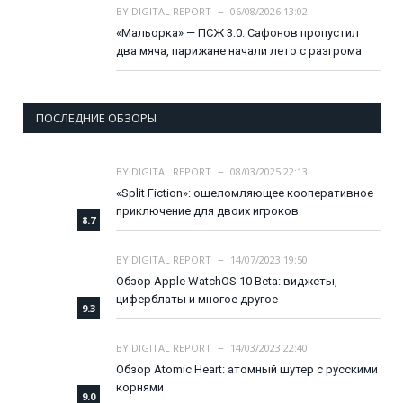
BY
DIGITAL REPORT
06/08/2026 13:02
«Мальорка» — ПСЖ 3:0: Сафонов пропустил
два мяча, парижане начали лето с разгрома
ПОСЛЕДНИЕ ОБЗОРЫ
BY
DIGITAL REPORT
08/03/2025 22:13
«Split Fiction»: ошеломляющее кооперативное
приключение для двоих игроков
8.7
BY
DIGITAL REPORT
14/07/2023 19:50
Обзор Apple WatchOS 10 Beta: виджеты,
циферблаты и многое другое
9.3
BY
DIGITAL REPORT
14/03/2023 22:40
Обзор Atomic Heart: атомный шутер с русскими
корнями
9.0