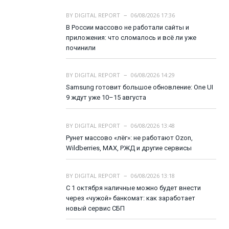
BY
DIGITAL REPORT
06/08/2026 17:36
В России массово не работали сайты и
приложения: что сломалось и всё ли уже
починили
BY
DIGITAL REPORT
06/08/2026 14:29
Samsung готовит большое обновление: One UI
9 ждут уже 10–15 августа
BY
DIGITAL REPORT
06/08/2026 13:48
Рунет массово «лёг»: не работают Ozon,
Wildberries, MAX, РЖД и другие сервисы
BY
DIGITAL REPORT
06/08/2026 13:18
С 1 октября наличные можно будет внести
через «чужой» банкомат: как заработает
новый сервис СБП