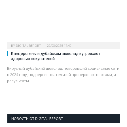
BY
DIGITAL REPORT
22/03/2025 17:40
Канцерогены в дубайском шоколаде угрожают
здоровью покупателей
Вирусный дубайский шоколад, покоривший социальные сети
в 2024 году, подвергся тщательной проверке экспертами, и
результаты…
НОВОСТИ ОТ DIGITAL-REPORT