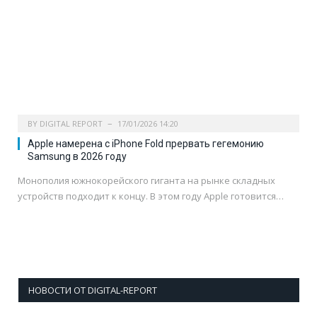
BY
DIGITAL REPORT
17/01/2026 14:20
Apple намерена с iPhone Fold прервать гегемонию
Samsung в 2026 году
Монополия южнокорейского гиганта на рынке складных
устройств подходит к концу. В этом году Apple готовится…
НОВОСТИ ОТ DIGITAL-REPORT