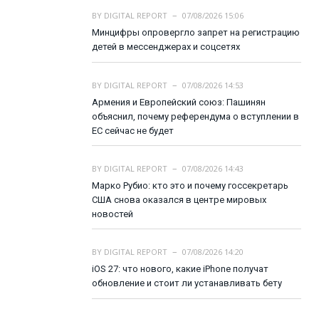
BY
DIGITAL REPORT
07/08/2026 15:06
Минцифры опровергло запрет на регистрацию
детей в мессенджерах и соцсетях
BY
DIGITAL REPORT
07/08/2026 14:53
Армения и Европейский союз: Пашинян
объяснил, почему референдума о вступлении в
ЕС сейчас не будет
BY
DIGITAL REPORT
07/08/2026 14:43
Марко Рубио: кто это и почему госсекретарь
США снова оказался в центре мировых
новостей
BY
DIGITAL REPORT
07/08/2026 14:20
iOS 27: что нового, какие iPhone получат
обновление и стоит ли устанавливать бету