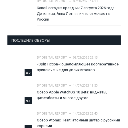
BY
DIGITAL REPORT
07/08/2026 14:13
Какой сегодня праздник 7 августа 2026 года:
День пива, Анна Летняя и что отмечают в
России
ПОСЛЕДНИЕ ОБЗОРЫ
BY
DIGITAL REPORT
08/03/2025 22:13
«Split Fiction»: ошеломляющее кооперативное
приключение для двоих игроков
8.7
BY
DIGITAL REPORT
14/07/2023 19:50
Обзор Apple WatchOS 10 Beta: виджеты,
циферблаты и многое другое
9.3
BY
DIGITAL REPORT
14/03/2023 22:40
Обзор Atomic Heart: атомный шутер с русскими
корнями