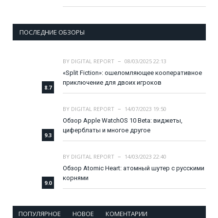
ПОСЛЕДНИЕ ОБЗОРЫ
BY
DIGITAL REPORT
08/03/2025 22:13
«Split Fiction»: ошеломляющее кооперативное
приключение для двоих игроков
8.7
BY
DIGITAL REPORT
14/07/2023 19:50
Обзор Apple WatchOS 10 Beta: виджеты,
циферблаты и многое другое
9.3
BY
DIGITAL REPORT
14/03/2023 22:40
Обзор Atomic Heart: атомный шутер с русскими
корнями
9.0
ПОПУЛЯРНОЕ
НОВОЕ
КОМЕНТАРИИ