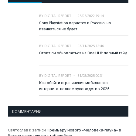
BY
DIGITAL REPORT
25/05/2022 19:14
Sony Playstation вернется в Россию, но
извиняться не будет
BY
DIGITAL REPORT
03/11/2025 12:46
Стоит ли обновляться на One UI 8: полный гайд
BY
DIGITAL REPORT
31/08/2025 00:31
Как обойти ограничения мобильного
интернета: полное руководство 2025
КОММЕНТАРИИ
Святослав
к записи
Премьеру нового «Человека-паука» в
России сдвинули ради «Колобка»