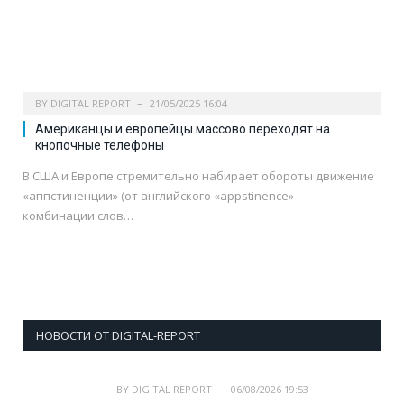
BY
DIGITAL REPORT
21/05/2025 16:04
Американцы и европейцы массово переходят на
кнопочные телефоны
В США и Европе стремительно набирает обороты движение
«аппстиненции» (от английского «appstinence» —
комбинации слов…
НОВОСТИ ОТ DIGITAL-REPORT
BY
DIGITAL REPORT
06/08/2026 19:53