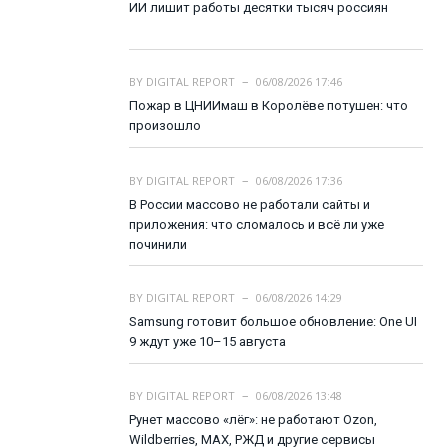
ИИ лишит работы десятки тысяч россиян
BY
DIGITAL REPORT
06/08/2026 17:46
Пожар в ЦНИИмаш в Королёве потушен: что
произошло
BY
DIGITAL REPORT
06/08/2026 17:36
В России массово не работали сайты и
приложения: что сломалось и всё ли уже
починили
BY
DIGITAL REPORT
06/08/2026 14:29
Samsung готовит большое обновление: One UI
9 ждут уже 10–15 августа
BY
DIGITAL REPORT
06/08/2026 13:48
Рунет массово «лёг»: не работают Ozon,
Wildberries, MAX, РЖД и другие сервисы