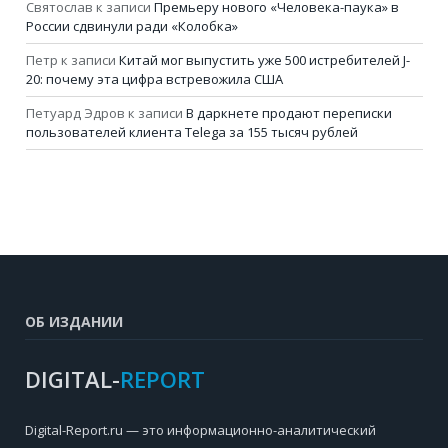
Святослав
к записи
Премьеру нового «Человека-паука» в
России сдвинули ради «Колобка»
Петр
к записи
Китай мог выпустить уже 500 истребителей J-
20: почему эта цифра встревожила США
Петуард Эдров
к записи
В даркнете продают переписки
пользователей клиента Telega за 155 тысяч рублей
ОБ ИЗДАНИИ
DIGITAL-
REPORT
Digital-Report.ru — это информационно-аналитический