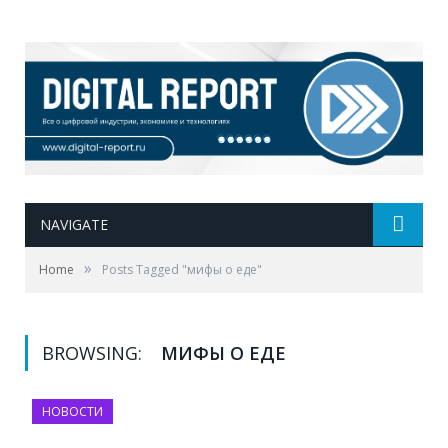
NAVIGATE
»
Home
Posts Tagged "мифы о еде"
BROWSING:
МИФЫ О ЕДЕ
НОВОСТИ