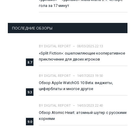
гола за 17 минут
ПОСЛЕДНИЕ ОБЗОРЫ
BY
DIGITAL REPORT
08/03/2025 22:13
«Split Fiction»: ошеломляющее кооперативное
приключение для двоих игроков
8.7
BY
DIGITAL REPORT
14/07/2023 19:50
Обзор Apple WatchOS 10 Beta: виджеты,
циферблаты и многое другое
9.3
BY
DIGITAL REPORT
14/03/2023 22:40
Обзор Atomic Heart: атомный шутер с русскими
корнями
9.0