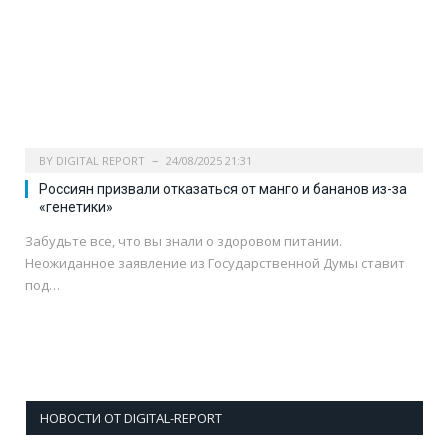
BY
DIGITAL REPORT
24/08/2025 21:31
Россиян призвали отказаться от манго и бананов из-за
«генетики»
Забудьте все, что вы знали о здоровом питании.
Неожиданное заявление из Государственной Думы ставит
под…
НОВОСТИ ОТ DIGITAL-REPORT