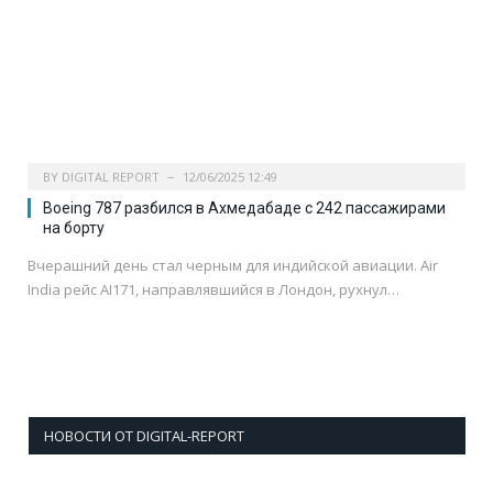
BY
DIGITAL REPORT
12/06/2025 12:49
Boeing 787 разбился в Ахмедабаде с 242 пассажирами
на борту
Вчерашний день стал черным для индийской авиации. Air
India рейс AI171, направлявшийся в Лондон, рухнул…
НОВОСТИ ОТ DIGITAL-REPORT