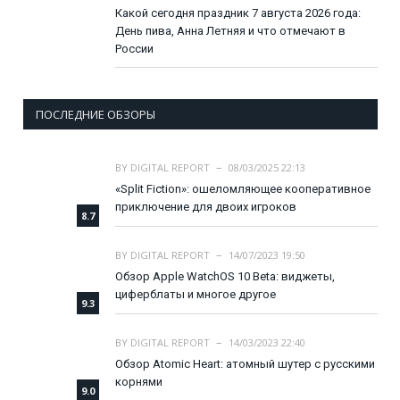
Какой сегодня праздник 7 августа 2026 года:
День пива, Анна Летняя и что отмечают в
России
ПОСЛЕДНИЕ ОБЗОРЫ
BY
DIGITAL REPORT
08/03/2025 22:13
«Split Fiction»: ошеломляющее кооперативное
приключение для двоих игроков
8.7
BY
DIGITAL REPORT
14/07/2023 19:50
Обзор Apple WatchOS 10 Beta: виджеты,
циферблаты и многое другое
9.3
BY
DIGITAL REPORT
14/03/2023 22:40
Обзор Atomic Heart: атомный шутер с русскими
корнями
9.0