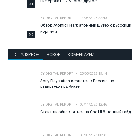
циферблаты и многое другое
9.3
BY
DIGITAL REPORT
14/03/2023 22:40
Обзор Atomic Heart: атомный шутер с русскими
корнями
9.0
ПОПУЛЯРНОЕ
НОВОЕ
КОМЕНТАРИИ
BY
DIGITAL REPORT
25/05/2022 19:14
Sony Playstation вернется в Россию, но
извиняться не будет
BY
DIGITAL REPORT
03/11/2025 12:46
Стоит ли обновляться на One UI 8: полный гайд
BY
DIGITAL REPORT
31/08/2025 00:31