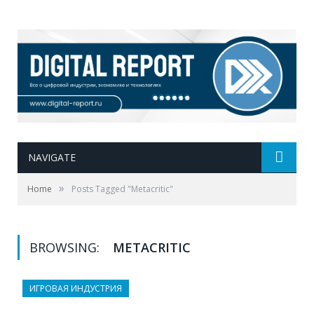
NAVIGATE
»
Home
Posts Tagged "Metacritic"
BROWSING:
METACRITIC
ИГРОВАЯ ИНДУСТРИЯ