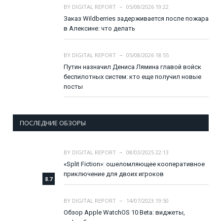
BY
DIGITAL REPORT
05/08/2026 19:22
Заказ Wildberries задерживается после пожара
в Алексине: что делать
BY
DIGITAL REPORT
05/08/2026 18:55
Путин назначил Дениса Лямина главой войск
беспилотных систем: кто еще получил новые
посты
ПОСЛЕДНИЕ ОБЗОРЫ
BY
DIGITAL REPORT
08/03/2025 22:13
«Split Fiction»: ошеломляющее кооперативное
приключение для двоих игроков
8.7
BY
DIGITAL REPORT
14/07/2023 19:50
Обзор Apple WatchOS 10 Beta: виджеты,