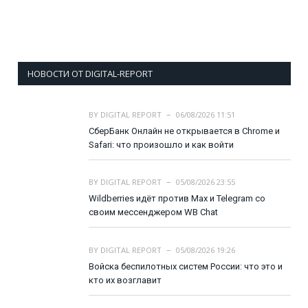
НОВОСТИ ОТ DIGITAL-REPORT
BY
DIGITAL REPORT
06/08/2026 11:51
СберБанк Онлайн не открывается в Chrome и
Safari: что произошло и как войти
BY
DIGITAL REPORT
05/08/2026 23:55
Wildberries идёт против Max и Telegram со
своим мессенджером WB Chat
BY
DIGITAL REPORT
05/08/2026 19:26
Войска беспилотных систем России: что это и
кто их возглавит