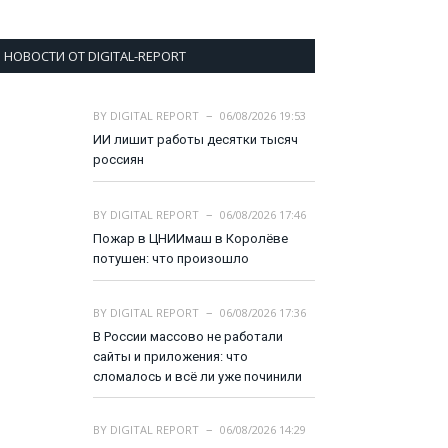
НОВОСТИ ОТ DIGITAL-REPORT
BY
DIGITAL REPORT
06/08/2026 19:53
ИИ лишит работы десятки тысяч
россиян
BY
DIGITAL REPORT
06/08/2026 17:46
Пожар в ЦНИИмаш в Королёве
потушен: что произошло
BY
DIGITAL REPORT
06/08/2026 17:36
В России массово не работали
сайты и приложения: что
сломалось и всё ли уже починили
BY
DIGITAL REPORT
06/08/2026 14:29