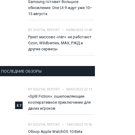
Samsung готовит большое
обновление: One UI 9 ждут уже 10–
15 августа
BY
DIGITAL REPORT
06/08/2026 13:48
Рунет массово «лёг»: не работают
Ozon, Wildberries, MAX, РЖД и
другие сервисы
ПОСЛЕДНИЕ ОБЗОРЫ
BY
DIGITAL REPORT
08/03/2025 22:13
«Split Fiction»: ошеломляющее
кооперативное приключение для
8.7
двоих игроков
BY
DIGITAL REPORT
14/07/2023 19:50
Обзор Apple WatchOS 10 Beta: