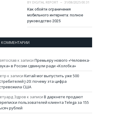
BY
DIGITAL REPORT
31/08/2025 00:31
Как обойти ограничения
мобильного интернета: полное
руководство 2025
КОММЕНТАРИИ
вятослав
к записи
Премьеру нового «Человека-
аука» в России сдвинули ради «Колобка»
етр
к записи
Китай мог выпустить уже 500
стребителей J-20: почему эта цифра
стревожила США
етуард Эдров
к записи
В даркнете продают
ереписки пользователей клиента Telega за 155
ысяч рублей