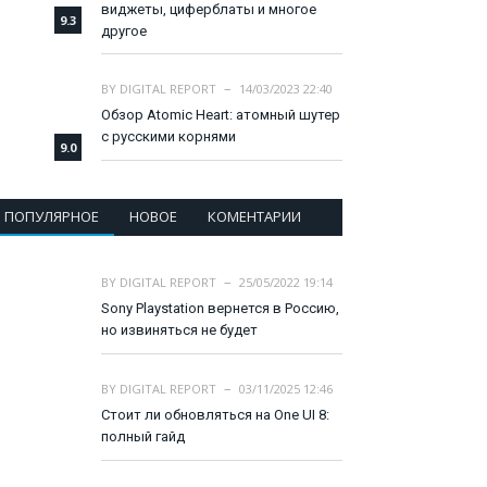
виджеты, циферблаты и многое
9.3
другое
BY
DIGITAL REPORT
14/03/2023 22:40
Обзор Atomic Heart: атомный шутер
с русскими корнями
9.0
ПОПУЛЯРНОЕ
НОВОЕ
КОМЕНТАРИИ
BY
DIGITAL REPORT
25/05/2022 19:14
Sony Playstation вернется в Россию,
но извиняться не будет
BY
DIGITAL REPORT
03/11/2025 12:46
Стоит ли обновляться на One UI 8:
полный гайд