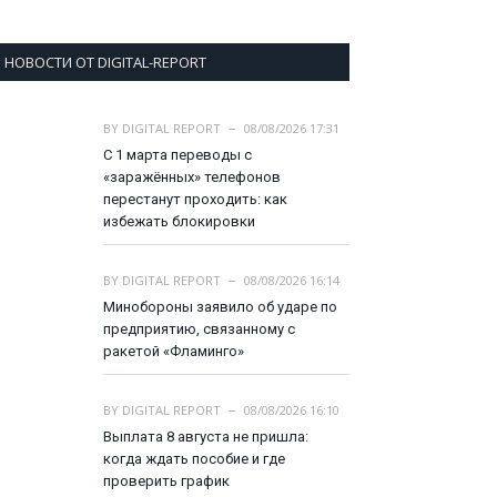
НОВОСТИ ОТ DIGITAL-REPORT
BY
DIGITAL REPORT
08/08/2026 17:31
С 1 марта переводы с
«заражённых» телефонов
перестанут проходить: как
избежать блокировки
BY
DIGITAL REPORT
08/08/2026 16:14
Минобороны заявило об ударе по
предприятию, связанному с
ракетой «Фламинго»
BY
DIGITAL REPORT
08/08/2026 16:10
Выплата 8 августа не пришла:
когда ждать пособие и где
проверить график