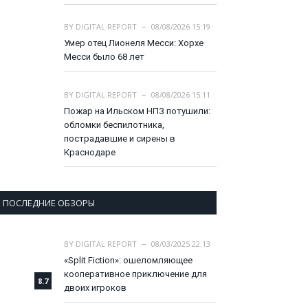
BY
DIGITAL REPORT
08/08/2026 15:19
Умер отец Лионеля Месси: Хорхе
Месси было 68 лет
BY
DIGITAL REPORT
08/08/2026 15:11
Пожар на Ильском НПЗ потушили:
обломки беспилотника,
пострадавшие и сирены в
Краснодаре
ПОСЛЕДНИЕ ОБЗОРЫ
BY
DIGITAL REPORT
08/03/2025 22:13
«Split Fiction»: ошеломляющее
кооперативное приключение для
8.7
двоих игроков