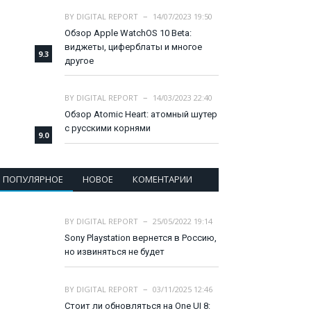
BY
DIGITAL REPORT
14/07/2023 19:50
Обзор Apple WatchOS 10 Beta:
виджеты, циферблаты и многое
9.3
другое
BY
DIGITAL REPORT
14/03/2023 22:40
Обзор Atomic Heart: атомный шутер
с русскими корнями
9.0
ПОПУЛЯРНОЕ
НОВОЕ
КОМЕНТАРИИ
BY
DIGITAL REPORT
25/05/2022 19:14
Sony Playstation вернется в Россию,
но извиняться не будет
BY
DIGITAL REPORT
03/11/2025 12:46
Стоит ли обновляться на One UI 8: