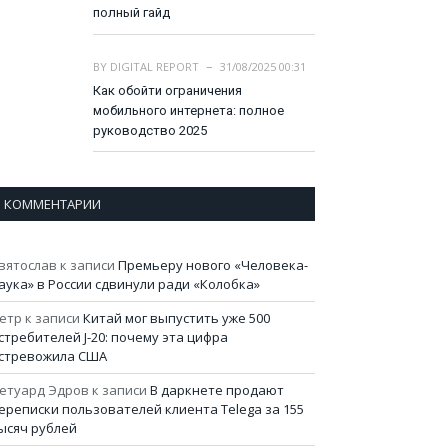
полный гайд
BY
DIGITAL REPORT
31/08/2025 00:31
Как обойти ограничения
мобильного интернета: полное
руководство 2025
КОММЕНТАРИИ
вятослав
к записи
Премьеру нового «Человека-
аука» в России сдвинули ради «Колобка»
етр
к записи
Китай мог выпустить уже 500
стребителей J-20: почему эта цифра
стревожила США
етуард Эдров
к записи
В даркнете продают
ереписки пользователей клиента Telega за 155
ысяч рублей