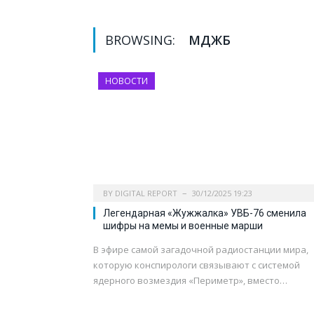
BROWSING:
МДЖБ
НОВОСТИ
BY
DIGITAL REPORT
30/12/2025 19:23
Легендарная «Жужжалка» УВБ-76 сменила
шифры на мемы и военные марши
В эфире самой загадочной радиостанции мира,
которую конспирологи связывают с системой
ядерного возмездия «Периметр», вместо…