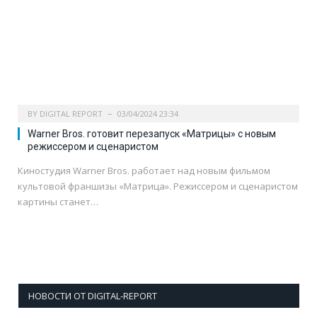
BY
DIGITAL REPORT
03/04/2024 23:34
Warner Bros. готовит перезапуск «Матрицы» с новым
режиссером и сценаристом
Киностудия Warner Bros. работает над новым фильмом
культовой франшизы «Матрица». Режиссером и сценаристом
картины станет…
НОВОСТИ ОТ DIGITAL-REPORT