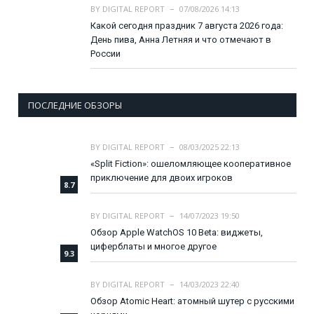
BY
DIGITAL REPORT
07/08/2026 14:13
Какой сегодня праздник 7 августа 2026 года:
День пива, Анна Летняя и что отмечают в
России
ПОСЛЕДНИЕ ОБЗОРЫ
BY
DIGITAL REPORT
08/03/2025 22:13
«Split Fiction»: ошеломляющее кооперативное
приключение для двоих игроков
8.7
BY
DIGITAL REPORT
14/07/2023 19:50
Обзор Apple WatchOS 10 Beta: виджеты,
циферблаты и многое другое
9.3
BY
DIGITAL REPORT
14/03/2023 22:40
Обзор Atomic Heart: атомный шутер с русскими