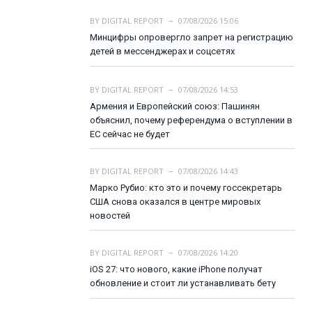
BY
DIGITAL REPORT
07/08/2026 15:06
Минцифры опровергло запрет на регистрацию
детей в мессенджерах и соцсетях
BY
DIGITAL REPORT
07/08/2026 14:53
Армения и Европейский союз: Пашинян
объяснил, почему референдума о вступлении в
ЕС сейчас не будет
BY
DIGITAL REPORT
07/08/2026 14:43
Марко Рубио: кто это и почему госсекретарь
США снова оказался в центре мировых
новостей
BY
DIGITAL REPORT
07/08/2026 14:20
iOS 27: что нового, какие iPhone получат
обновление и стоит ли устанавливать бету