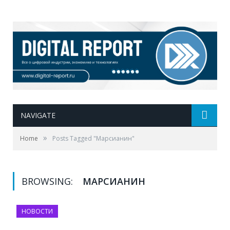
NAVIGATE
»
Home
Posts Tagged "Марсианин"
BROWSING:
МАРСИАНИН
НОВОСТИ