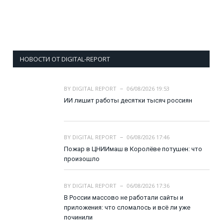
НОВОСТИ ОТ DIGITAL-REPORT
BY
DIGITAL REPORT
06/08/2026 19:53
ИИ лишит работы десятки тысяч россиян
BY
DIGITAL REPORT
06/08/2026 17:46
Пожар в ЦНИИмаш в Королёве потушен: что
произошло
BY
DIGITAL REPORT
06/08/2026 17:36
В России массово не работали сайты и
приложения: что сломалось и всё ли уже
починили