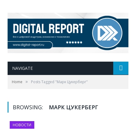
NAVIGATE
»
Home
Posts Tagged "Марк Цукерберг"
BROWSING:
МАРК ЦУКЕРБЕРГ
НОВОСТИ