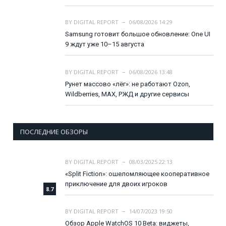
BY
DIGITAL REPORT
06/08/2026 14:29
Samsung готовит большое обновление: One UI
9 ждут уже 10–15 августа
BY
DIGITAL REPORT
06/08/2026 13:48
Рунет массово «лёг»: не работают Ozon,
Wildberries, MAX, РЖД и другие сервисы
ПОСЛЕДНИЕ ОБЗОРЫ
BY
DIGITAL REPORT
08/03/2025 22:13
«Split Fiction»: ошеломляющее кооперативное
приключение для двоих игроков
8.7
BY
DIGITAL REPORT
14/07/2023 19:50
Обзор Apple WatchOS 10 Beta: виджеты,