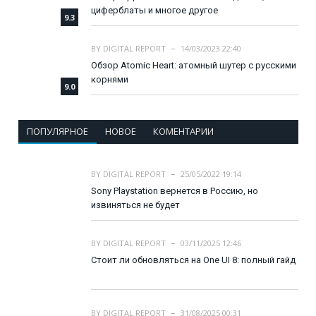
циферблаты и многое другое
9.3
BY
DIGITAL REPORT
14/03/2023 22:40
Обзор Atomic Heart: атомный шутер с русскими
корнями
9.0
ПОПУЛЯРНОЕ
НОВОЕ
КОМЕНТАРИИ
BY
DIGITAL REPORT
25/05/2022 19:14
Sony Playstation вернется в Россию, но
извиняться не будет
BY
DIGITAL REPORT
03/11/2025 12:46
Стоит ли обновляться на One UI 8: полный гайд
BY
DIGITAL REPORT
31/08/2025 00:31