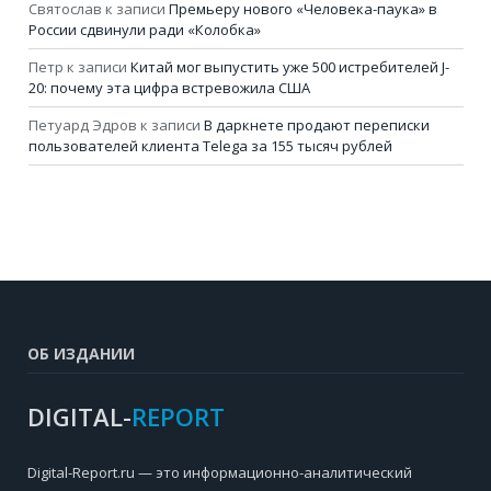
Святослав
к записи
Премьеру нового «Человека-паука» в
России сдвинули ради «Колобка»
Петр
к записи
Китай мог выпустить уже 500 истребителей J-
20: почему эта цифра встревожила США
Петуард Эдров
к записи
В даркнете продают переписки
пользователей клиента Telega за 155 тысяч рублей
ОБ ИЗДАНИИ
DIGITAL-
REPORT
Digital-Report.ru — это информационно-аналитический