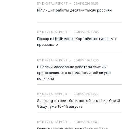
BY
DIGITAL REPORT
06/08/2026 19:53
ИИ лишит работы десятки тысяч россиян
BY
DIGITAL REPORT
06/08/2026 17:46
Пожар в ЦНИИмаш в Королёве потушен: что
произошло
BY
DIGITAL REPORT
06/08/2026 17:36
В России массово не работали сайты и
приложения: что сломалось и всё ли уже
починили
BY
DIGITAL REPORT
06/08/2026 14:29
Samsung готовит большое обновление: One UI
9 ждут уже 10–15 августа
BY
DIGITAL REPORT
06/08/2026 13:48
Рунет массово «лёг»: не работают Ozon,