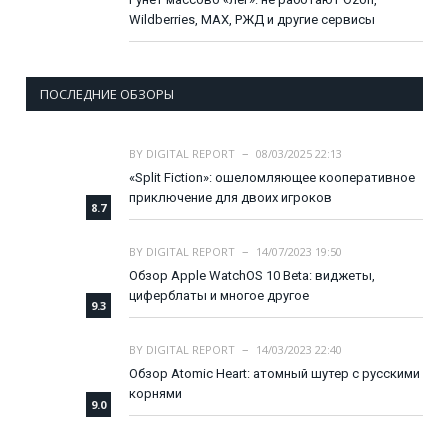
Wildberries, MAX, РЖД и другие сервисы
ПОСЛЕДНИЕ ОБЗОРЫ
BY
DIGITAL REPORT
08/03/2025 22:13
«Split Fiction»: ошеломляющее кооперативное
приключение для двоих игроков
8.7
BY
DIGITAL REPORT
14/07/2023 19:50
Обзор Apple WatchOS 10 Beta: виджеты,
циферблаты и многое другое
9.3
BY
DIGITAL REPORT
14/03/2023 22:40
Обзор Atomic Heart: атомный шутер с русскими
корнями
9.0