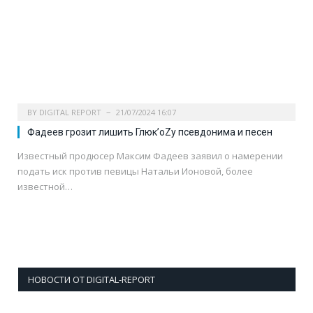
BY
DIGITAL REPORT
21/07/2024 16:07
Фадеев грозит лишить Глюк’oZу псевдонима и песен
Известный продюсер Максим Фадеев заявил о намерении
подать иск против певицы Натальи Ионовой, более
известной…
НОВОСТИ ОТ DIGITAL-REPORT