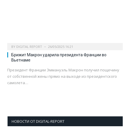
BY
DIGITAL REPORT
26/05/2025 16:21
Брижит Макрон ударила президента Франции во
Вьетнаме
Президент Франции Эммануэль Макрон получил пощечину
от собственной жены прямо на выходе из президентского
самолета…
НОВОСТИ ОТ DIGITAL-REPORT