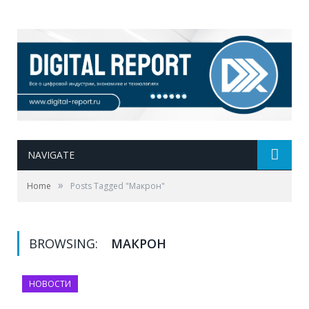
NAVIGATE
»
Home
Posts Tagged "Макрон"
BROWSING:
МАКРОН
НОВОСТИ