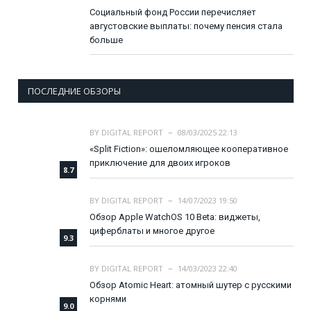
Социальный фонд России перечисляет
августовские выплаты: почему пенсия стала
больше
ПОСЛЕДНИЕ ОБЗОРЫ
BY
DIGITAL REPORT
08/03/2025 22:13
«Split Fiction»: ошеломляющее кооперативное
приключение для двоих игроков
8.7
BY
DIGITAL REPORT
14/07/2023 19:50
Обзор Apple WatchOS 10 Beta: виджеты,
циферблаты и многое другое
9.3
BY
DIGITAL REPORT
14/03/2023 22:40
Обзор Atomic Heart: атомный шутер с русскими
корнями
9.0