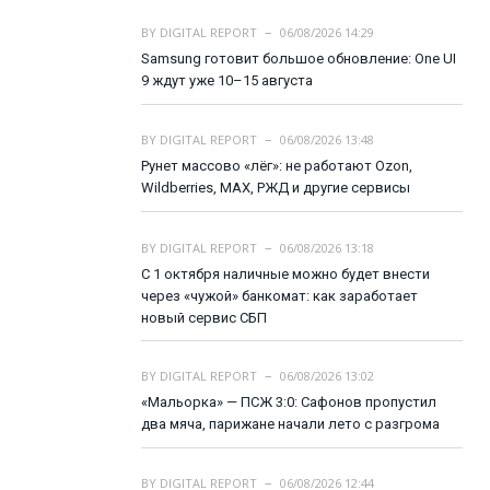
BY
DIGITAL REPORT
06/08/2026 14:29
Samsung готовит большое обновление: One UI
9 ждут уже 10–15 августа
BY
DIGITAL REPORT
06/08/2026 13:48
Рунет массово «лёг»: не работают Ozon,
Wildberries, MAX, РЖД и другие сервисы
BY
DIGITAL REPORT
06/08/2026 13:18
С 1 октября наличные можно будет внести
через «чужой» банкомат: как заработает
новый сервис СБП
BY
DIGITAL REPORT
06/08/2026 13:02
«Мальорка» — ПСЖ 3:0: Сафонов пропустил
два мяча, парижане начали лето с разгрома
BY
DIGITAL REPORT
06/08/2026 12:44