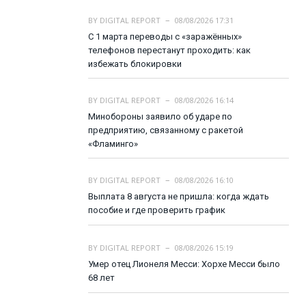
BY
DIGITAL REPORT
08/08/2026 17:31
С 1 марта переводы с «заражённых»
телефонов перестанут проходить: как
избежать блокировки
BY
DIGITAL REPORT
08/08/2026 16:14
Минобороны заявило об ударе по
предприятию, связанному с ракетой
«Фламинго»
BY
DIGITAL REPORT
08/08/2026 16:10
Выплата 8 августа не пришла: когда ждать
пособие и где проверить график
BY
DIGITAL REPORT
08/08/2026 15:19
Умер отец Лионеля Месси: Хорхе Месси было
68 лет