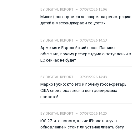
BY
DIGITAL REPORT
07/08/2026 15:06
Минцифры опровергло запрет на регистрацию
детей в мессенджерах и соцсетях
BY
DIGITAL REPORT
07/08/2026 14:53
Армения и Европейский союз: Пашинян
объяснил, почему референдума о вступлении в
ЕС сейчас не будет
BY
DIGITAL REPORT
07/08/2026 14:43
Марко Рубио: кто это и почему госсекретарь
США снова оказался в центре мировых
новостей
BY
DIGITAL REPORT
07/08/2026 14:20
iOS 27: что нового, какие iPhone получат
обновление и стоит ли устанавливать бету