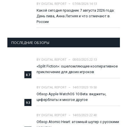
BY
DIGITAL REPORT
07/08/2026 14:13
Какой сегодня праздник 7 августа 2026 года:
День пива, Анна Летняя и что отмечают в
России
ПОСЛЕДНИЕ ОБЗОРЫ
BY
DIGITAL REPORT
08/03/2025 22:13
«Split Fiction»: ошеломляющее кооперативное
приключение для двоих игроков
8.7
BY
DIGITAL REPORT
14/07/2023 19:50
Обзор Apple WatchOS 10 Beta: виджеты,
циферблаты и многое другое
9.3
BY
DIGITAL REPORT
14/03/2023 22:40
Обзор Atomic Heart: атомный шутер с русскими