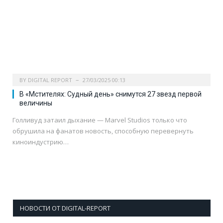
BY
DIGITAL REPORT
27/03/2025 00:13
В «Мстителях: Судный день» снимутся 27 звезд первой
величины
Голливуд затаил дыхание — Marvel Studios только что
обрушила на фанатов новость, способную перевернуть
киноиндустрию…
НОВОСТИ ОТ DIGITAL-REPORT