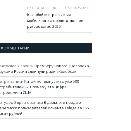
BY
DIGITAL REPORT
31/08/2025 00:31
Как обойти ограничения
мобильного интернета: полное
руководство 2025
КОММЕНТАРИИ
вятослав
к записи
Премьеру нового «Человека-
аука» в России сдвинули ради «Колобка»
етр
к записи
Китай мог выпустить уже 500
стребителей J-20: почему эта цифра
стревожила США
етуард Эдров
к записи
В даркнете продают
ереписки пользователей клиента Telega за 155
ысяч рублей