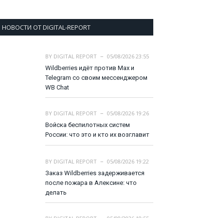
НОВОСТИ ОТ DIGITAL-REPORT
BY
DIGITAL REPORT
05/08/2026 23:55
Wildberries идёт против Max и
Telegram со своим мессенджером
WB Chat
BY
DIGITAL REPORT
05/08/2026 19:26
Войска беспилотных систем
России: что это и кто их возглавит
BY
DIGITAL REPORT
05/08/2026 19:22
Заказ Wildberries задерживается
после пожара в Алексине: что
делать