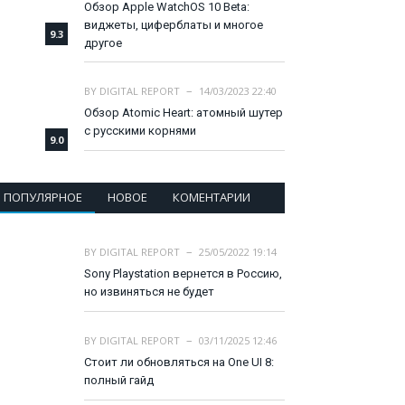
Обзор Apple WatchOS 10 Beta:
виджеты, циферблаты и многое
9.3
другое
BY
DIGITAL REPORT
14/03/2023 22:40
Обзор Atomic Heart: атомный шутер
с русскими корнями
9.0
ПОПУЛЯРНОЕ
НОВОЕ
КОМЕНТАРИИ
BY
DIGITAL REPORT
25/05/2022 19:14
Sony Playstation вернется в Россию,
но извиняться не будет
BY
DIGITAL REPORT
03/11/2025 12:46
Стоит ли обновляться на One UI 8:
полный гайд