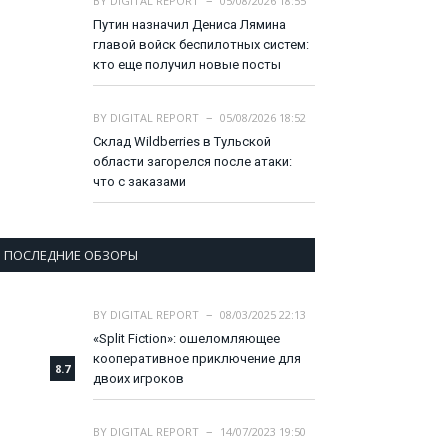
BY
DIGITAL REPORT
05/08/2026 18:55
Путин назначил Дениса Лямина
главой войск беспилотных систем:
кто еще получил новые посты
BY
DIGITAL REPORT
05/08/2026 18:52
Склад Wildberries в Тульской
области загорелся после атаки:
что с заказами
ПОСЛЕДНИЕ ОБЗОРЫ
BY
DIGITAL REPORT
08/03/2025 22:13
«Split Fiction»: ошеломляющее
кооперативное приключение для
8.7
двоих игроков
BY
DIGITAL REPORT
14/07/2023 19:50