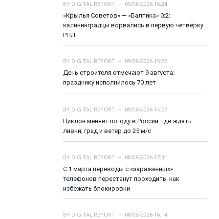
BY
DIGITAL REPORT
09/08/2026 15:24
«Крылья Советов» — «Балтика» 0:2:
калининградцы ворвались в первую четвёрку
РПЛ
BY
DIGITAL REPORT
09/08/2026 15:22
День строителя отмечают 9 августа:
празднику исполнилось 70 лет
BY
DIGITAL REPORT
09/08/2026 14:57
Циклон меняет погоду в России: где ждать
ливни, град и ветер до 25 м/с
BY
DIGITAL REPORT
08/08/2026 17:31
С 1 марта переводы с «заражённых»
телефонов перестанут проходить: как
избежать блокировки
BY
DIGITAL REPORT
08/08/2026 16:14