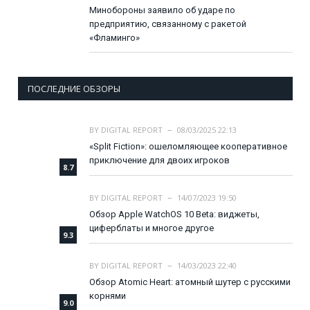
Минобороны заявило об ударе по
предприятию, связанному с ракетой
«Фламинго»
ПОСЛЕДНИЕ ОБЗОРЫ
BY
DIGITAL REPORT
08/03/2025 22:13
«Split Fiction»: ошеломляющее кооперативное
приключение для двоих игроков
8.7
BY
DIGITAL REPORT
14/07/2023 19:50
Обзор Apple WatchOS 10 Beta: виджеты,
циферблаты и многое другое
9.3
BY
DIGITAL REPORT
14/03/2023 22:40
Обзор Atomic Heart: атомный шутер с русскими
корнями
9.0