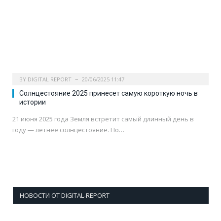
BY
DIGITAL REPORT
20/06/2025 11:47
Солнцестояние 2025 принесет самую короткую ночь в
истории
21 июня 2025 года Земля встретит самый длинный день в
году — летнее солнцестояние. Но…
НОВОСТИ ОТ DIGITAL-REPORT