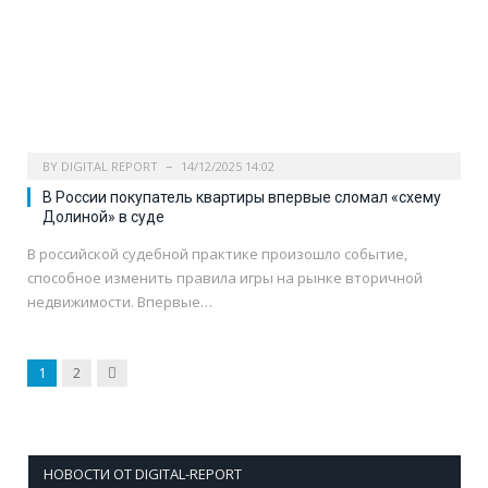
BY
DIGITAL REPORT
14/12/2025 14:02
В России покупатель квартиры впервые сломал «схему
Долиной» в суде
В российской судебной практике произошло событие,
способное изменить правила игры на рынке вторичной
недвижимости. Впервые…
Next
1
2
НОВОСТИ ОТ DIGITAL-REPORT