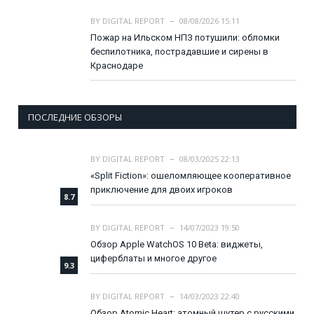
BY
DIGITAL REPORT
08/08/2026 15:11
Пожар на Ильском НПЗ потушили: обломки
беспилотника, пострадавшие и сирены в
Краснодаре
ПОСЛЕДНИЕ ОБЗОРЫ
BY
DIGITAL REPORT
08/03/2025 22:13
«Split Fiction»: ошеломляющее кооперативное
приключение для двоих игроков
8.7
BY
DIGITAL REPORT
14/07/2023 19:50
Обзор Apple WatchOS 10 Beta: виджеты,
циферблаты и многое другое
9.3
BY
DIGITAL REPORT
14/03/2023 22:40
Обзор Atomic Heart: атомный шутер с русскими