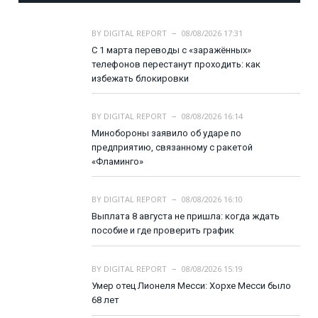
BY
DIGITAL REPORT
08/08/2026 17:31
С 1 марта переводы с «заражённых»
телефонов перестанут проходить: как
избежать блокировки
BY
DIGITAL REPORT
08/08/2026 16:14
Минобороны заявило об ударе по
предприятию, связанному с ракетой
«Фламинго»
BY
DIGITAL REPORT
08/08/2026 16:10
Выплата 8 августа не пришла: когда ждать
пособие и где проверить график
BY
DIGITAL REPORT
08/08/2026 15:19
Умер отец Лионеля Месси: Хорхе Месси было
68 лет