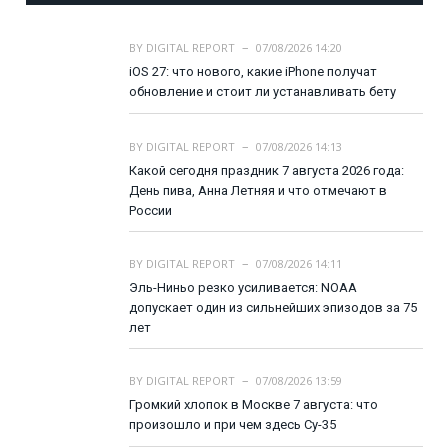
BY
DIGITAL REPORT
07/08/2026 14:20
iOS 27: что нового, какие iPhone получат
обновление и стоит ли устанавливать бету
BY
DIGITAL REPORT
07/08/2026 14:13
Какой сегодня праздник 7 августа 2026 года:
День пива, Анна Летняя и что отмечают в
России
BY
DIGITAL REPORT
07/08/2026 14:11
Эль-Ниньо резко усиливается: NOAA
допускает один из сильнейших эпизодов за 75
лет
BY
DIGITAL REPORT
07/08/2026 13:59
Громкий хлопок в Москве 7 августа: что
произошло и при чем здесь Су-35