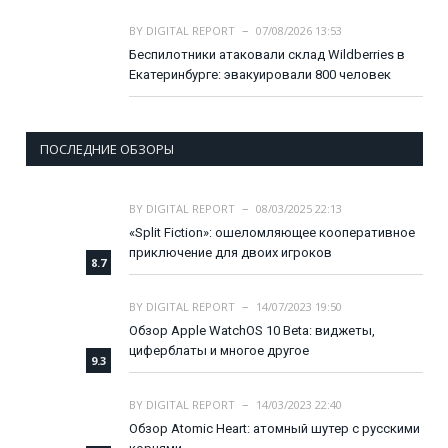
BY
DIGITAL REPORT
07/08/2026 13:53
Беспилотники атаковали склад Wildberries в
Екатеринбурге: эвакуировали 800 человек
ПОСЛЕДНИЕ ОБЗОРЫ
BY
DIGITAL REPORT
08/03/2025 22:13
«Split Fiction»: ошеломляющее кооперативное
приключение для двоих игроков
8.7
BY
DIGITAL REPORT
14/07/2023 19:50
Обзор Apple WatchOS 10 Beta: виджеты,
циферблаты и многое другое
9.3
BY
DIGITAL REPORT
14/03/2023 22:40
Обзор Atomic Heart: атомный шутер с русскими