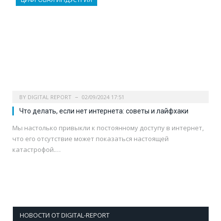
BY
DIGITAL REPORT
02/09/2024 17:51
Что делать, если нет интернета: советы и лайфхаки
Мы настолько привыкли к постоянному доступу в интернет,
что его отсутствие может показаться настоящей
катастрофой.…
НОВОСТИ ОТ DIGITAL-REPORT