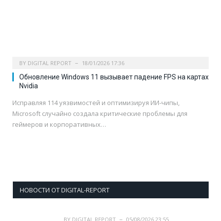
BY
DIGITAL REPORT
18/01/2026 17:36
Обновление Windows 11 вызывает падение FPS на картах
Nvidia
Исправляя 114 уязвимостей и оптимизируя ИИ-чипы,
Microsoft случайно создала критические проблемы для
геймеров и корпоративных…
НОВОСТИ ОТ DIGITAL-REPORT
BY
DIGITAL REPORT
05/08/2026 23:55