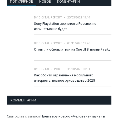
ПОПУЛЯРНОЕ
НОВОЕ
КОМЕНТАРИИ
BY
DIGITAL REPORT
25/05/2022 19:14
Sony Playstation вернется в Россию, но
извиняться не будет
BY
DIGITAL REPORT
03/11/2025 12:46
Стоит ли обновляться на One UI 8: полный гайд
BY
DIGITAL REPORT
31/08/2025 00:31
Как обойти ограничения мобильного
интернета: полное руководство 2025
КОММЕНТАРИИ
Святослав
к записи
Премьеру нового «Человека-паука» в