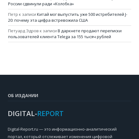
России сдвинули ради «Колобка»
Петр
к записи
Китай мог выпустить уже 500 истребителей J-
20: почему эта цифра встревожила США
Петуард Эдров
к записи
В даркнете продают переписки
пользователей клиента Telega за 155 тысяч рублей
ОБ ИЗДАНИИ
DIGITAL-
REPORT
Digital-Report.ru — это информационно-аналитический
портал, который отслеживает изменения цифровой