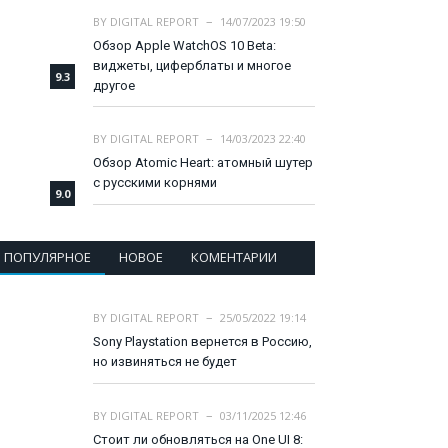
BY
DIGITAL REPORT
14/07/2023 19:50
Обзор Apple WatchOS 10 Beta:
виджеты, циферблаты и многое
9.3
другое
BY
DIGITAL REPORT
14/03/2023 22:40
Обзор Atomic Heart: атомный шутер
с русскими корнями
9.0
ПОПУЛЯРНОЕ
НОВОЕ
КОМЕНТАРИИ
BY
DIGITAL REPORT
25/05/2022 19:14
Sony Playstation вернется в Россию,
но извиняться не будет
BY
DIGITAL REPORT
03/11/2025 12:46
Стоит ли обновляться на One UI 8: