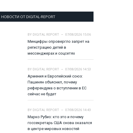
НОВОСТИ ОТ DIGITAL-REPORT
BY
DIGITAL REPORT
07/08/2026 15:06
Минцифры опровергло запрет на
регистрацию детей в
мессенджерах и соцсетях
BY
DIGITAL REPORT
07/08/2026 14:53
Армения и Европейский союз:
Пашинян объяснил, почему
референдума о вступлении в ЕС
сейчас не будет
BY
DIGITAL REPORT
07/08/2026 14:43
Марко Рубио: кто это и почему
госсекретарь США снова оказался
в центре мировых новостей