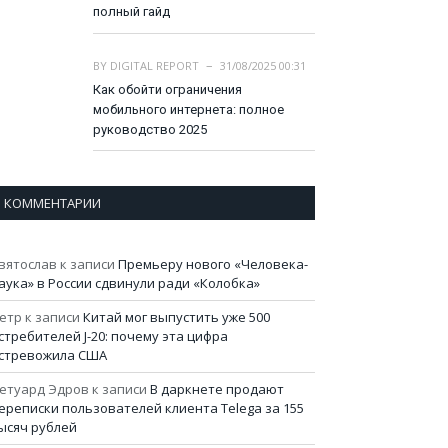
полный гайд
BY
DIGITAL REPORT
31/08/2025 00:31
Как обойти ограничения
мобильного интернета: полное
руководство 2025
КОММЕНТАРИИ
вятослав
к записи
Премьеру нового «Человека-
аука» в России сдвинули ради «Колобка»
етр
к записи
Китай мог выпустить уже 500
стребителей J-20: почему эта цифра
стревожила США
етуард Эдров
к записи
В даркнете продают
ереписки пользователей клиента Telega за 155
ысяч рублей