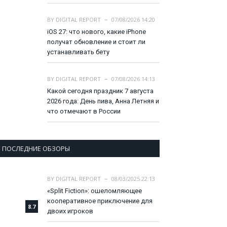
BY
DIGITAL REPORT
07/08/2026 14:20
iOS 27: что нового, какие iPhone
получат обновление и стоит ли
устанавливать бету
BY
DIGITAL REPORT
07/08/2026 14:13
Какой сегодня праздник 7 августа
2026 года: День пива, Анна Летняя и
что отмечают в России
ПОСЛЕДНИЕ ОБЗОРЫ
BY
DIGITAL REPORT
08/03/2025 22:13
«Split Fiction»: ошеломляющее
кооперативное приключение для
8.7
двоих игроков