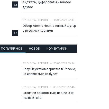
виджеты, циферблаты и многое
9.3
другое
BY
DIGITAL REPORT
14/03/2023 22:40
Обзор Atomic Heart: атомный шутер
с русскими корнями
9.0
ПОПУЛЯРНОЕ
НОВОЕ
КОМЕНТАРИИ
BY
DIGITAL REPORT
25/05/2022 19:14
Sony Playstation вернется в Россию,
но извиняться не будет
BY
DIGITAL REPORT
03/11/2025 12:46
Стоит ли обновляться на One UI 8:
полный гайд