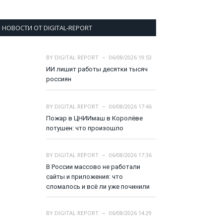
НОВОСТИ ОТ DIGITAL-REPORT
BY
DIGITAL REPORT
06/08/2026 19:53
ИИ лишит работы десятки тысяч
россиян
BY
DIGITAL REPORT
06/08/2026 17:46
Пожар в ЦНИИмаш в Королёве
потушен: что произошло
BY
DIGITAL REPORT
06/08/2026 17:36
В России массово не работали
сайты и приложения: что
сломалось и всё ли уже починили
BY
DIGITAL REPORT
06/08/2026 14:29