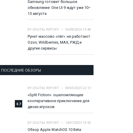
Samsung готовит большое
обновление: One UI 9 ждут уже 10–
15 августа
BY
DIGITAL REPORT
06/08/2026 13:48
Рунет массово «лёг»: не работают
Ozon, Wildberries, MAX, РЖД и
другие сервисы
ПОСЛЕДНИЕ ОБЗОРЫ
BY
DIGITAL REPORT
08/03/2025 22:13
«Split Fiction»: ошеломляющее
кооперативное приключение для
8.7
двоих игроков
BY
DIGITAL REPORT
14/07/2023 19:50
Обзор Apple WatchOS 10 Beta: