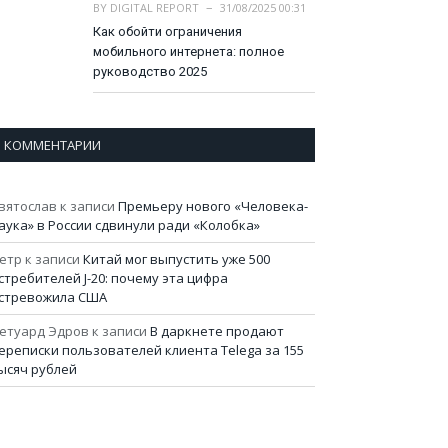
BY
DIGITAL REPORT
31/08/2025 00:31
Как обойти ограничения
мобильного интернета: полное
руководство 2025
КОММЕНТАРИИ
вятослав
к записи
Премьеру нового «Человека-
аука» в России сдвинули ради «Колобка»
етр
к записи
Китай мог выпустить уже 500
стребителей J-20: почему эта цифра
стревожила США
етуард Эдров
к записи
В даркнете продают
ереписки пользователей клиента Telega за 155
ысяч рублей