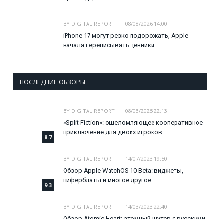
BY
DIGITAL REPORT
08/08/2026 14:00
iPhone 17 могут резко подорожать, Apple
начала переписывать ценники
ПОСЛЕДНИЕ ОБЗОРЫ
BY
DIGITAL REPORT
08/03/2025 22:13
«Split Fiction»: ошеломляющее кооперативное
приключение для двоих игроков
8.7
BY
DIGITAL REPORT
14/07/2023 19:50
Обзор Apple WatchOS 10 Beta: виджеты,
циферблаты и многое другое
9.3
BY
DIGITAL REPORT
14/03/2023 22:40
Обзор Atomic Heart: атомный шутер с русскими