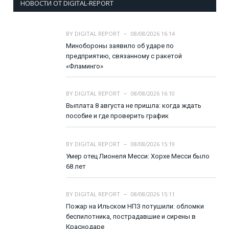
НОВОСТИ ОТ DIGITAL-REPORT
BY
DIGITAL REPORT
08/08/2026 16:14
Минобороны заявило об ударе по
предприятию, связанному с ракетой
«Фламинго»
BY
DIGITAL REPORT
08/08/2026 16:10
Выплата 8 августа не пришла: когда ждать
пособие и где проверить график
BY
DIGITAL REPORT
08/08/2026 15:19
Умер отец Лионеля Месси: Хорхе Месси было
68 лет
BY
DIGITAL REPORT
08/08/2026 15:11
Пожар на Ильском НПЗ потушили: обломки
беспилотника, пострадавшие и сирены в
Краснодаре