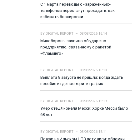
С 1 марта переводы с «заражённых»
телефонов перестанут проходить: как
избежать блокировки
BY
DIGITAL REPORT
08/08/2026 16:14
Минобороны заявило об ударе по
предприятию, связанному с ракетой
«Фламинго»
BY
DIGITAL REPORT
08/08/2026 16:10
Выплата 8 августа не пришла: когда ждать
пособие и где проверить график
BY
DIGITAL REPORT
08/08/2026 15:19
Умер отец Лионеля Месси: Хорхе Месси было
68 лет
BY
DIGITAL REPORT
08/08/2026 15:11
Пожар на Ильском НПЗ потушили: обломки