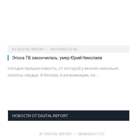
BY
DIGITAL REPORT
04/11/2025 22:43
Эпоха ТВ закончилась: умер Юрий Николаев
Сегодня пришла новость, от которой у многих невольно
сжалось сердце. В Москве, в реанимации, на…
НОВОСТИ ОТ DIGITAL-REPORT
BY
DIGITAL REPORT
08/08/2026 17:31