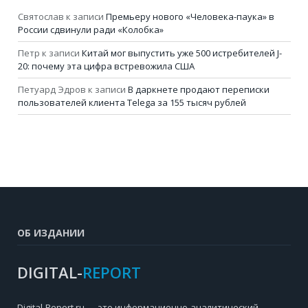
Святослав
к записи
Премьеру нового «Человека-паука» в
России сдвинули ради «Колобка»
Петр
к записи
Китай мог выпустить уже 500 истребителей J-
20: почему эта цифра встревожила США
Петуард Эдров
к записи
В даркнете продают переписки
пользователей клиента Telega за 155 тысяч рублей
ОБ ИЗДАНИИ
DIGITAL-
REPORT
Digital-Report.ru — это информационно-аналитический