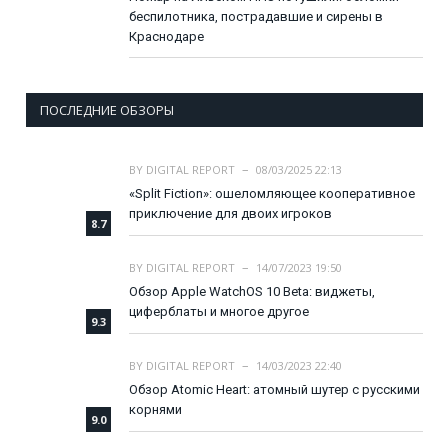
беспилотника, пострадавшие и сирены в
Краснодаре
ПОСЛЕДНИЕ ОБЗОРЫ
BY
DIGITAL REPORT
08/03/2025 22:13
«Split Fiction»: ошеломляющее кооперативное
приключение для двоих игроков
8.7
BY
DIGITAL REPORT
14/07/2023 19:50
Обзор Apple WatchOS 10 Beta: виджеты,
циферблаты и многое другое
9.3
BY
DIGITAL REPORT
14/03/2023 22:40
Обзор Atomic Heart: атомный шутер с русскими
корнями
9.0