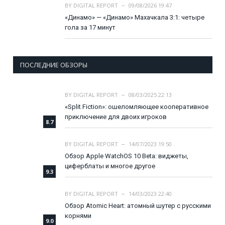
BY
DIGITAL REPORT
09/08/2026 19:47
«Динамо» — «Динамо» Махачкала 3:1: четыре
гола за 17 минут
ПОСЛЕДНИЕ ОБЗОРЫ
BY
DIGITAL REPORT
08/03/2025 22:13
«Split Fiction»: ошеломляющее кооперативное
приключение для двоих игроков
8.7
BY
DIGITAL REPORT
14/07/2023 19:50
Обзор Apple WatchOS 10 Beta: виджеты,
циферблаты и многое другое
9.3
BY
DIGITAL REPORT
14/03/2023 22:40
Обзор Atomic Heart: атомный шутер с русскими
корнями
9.0