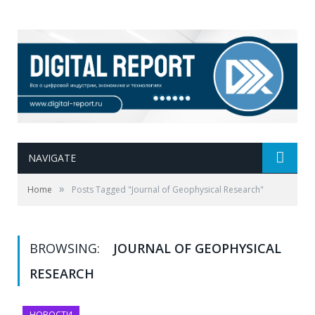
NAVIGATE
»
Home
Posts Tagged "Journal of Geophysical Research"
BROWSING:
JOURNAL OF GEOPHYSICAL
RESEARCH
НОВОСТИ