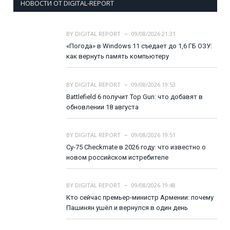
НОВОСТИ ОТ DIGITAL-REPORT
BY
DIGITAL REPORT
09/08/2026 21:31
«Погода» в Windows 11 съедает до 1,6 ГБ ОЗУ:
как вернуть память компьютеру
BY
DIGITAL REPORT
09/08/2026 19:53
Battlefield 6 получит Top Gun: что добавят в
обновлении 18 августа
BY
DIGITAL REPORT
09/08/2026 19:51
Су-75 Checkmate в 2026 году: что известно о
новом российском истребителе
BY
DIGITAL REPORT
09/08/2026 19:48
Кто сейчас премьер-министр Армении: почему
Пашинян ушёл и вернулся в один день