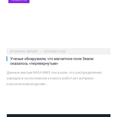
BY
DIGITAL REPORT
15/11/2025 13:32
Ученые обнаружили, что магнитное поле Земли
оказалось «перевернутым»
Данные миссии NASA MMS показали, что распределение
зарядов в околоземном космосе работает вопреки
классическим моделям.…