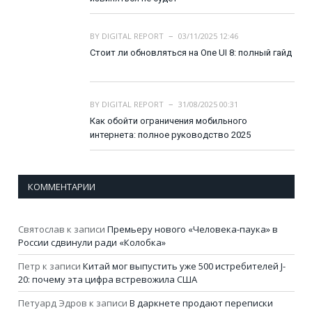
BY
DIGITAL REPORT
03/11/2025 12:46
Стоит ли обновляться на One UI 8: полный гайд
BY
DIGITAL REPORT
31/08/2025 00:31
Как обойти ограничения мобильного
интернета: полное руководство 2025
КОММЕНТАРИИ
Святослав
к записи
Премьеру нового «Человека-паука» в
России сдвинули ради «Колобка»
Петр
к записи
Китай мог выпустить уже 500 истребителей J-
20: почему эта цифра встревожила США
Петуард Эдров
к записи
В даркнете продают переписки