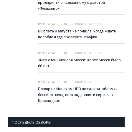
предприятию, связанному с ракетой
«Фламинго»
BY
DIGITAL REPORT
08/08/2026 16:10
Выплата 8 августа не пришла: когда ждать
пособие и где проверить график
BY
DIGITAL REPORT
08/08/2026 15:19
Умер отец Лионеля Месси: Хорхе Месси было
68 лет
BY
DIGITAL REPORT
08/08/2026 15:11
Пожар на Ильском НПЗ потушили: обломки
беспилотника, пострадавшие и сирены в
Краснодаре
ПОСЛЕДНИЕ ОБЗОРЫ