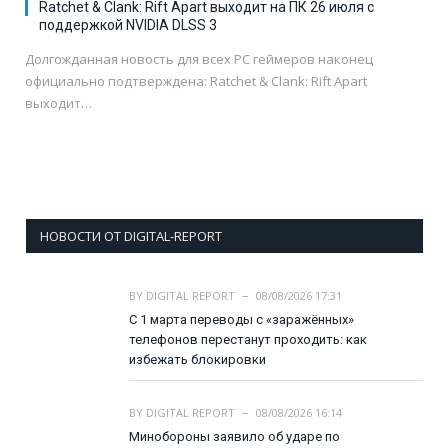
Ratchet & Clank: Rift Apart выходит на ПК 26 июля с
поддержкой NVIDIA DLSS 3
Долгожданная новость для всех PC геймеров наконец
официально подтверждена: Ratchet & Clank: Rift Apart
выходит…
НОВОСТИ ОТ DIGITAL-REPORT
BY
DIGITAL REPORT
08/08/2026 17:31
С 1 марта переводы с «заражённых»
телефонов перестанут проходить: как
избежать блокировки
BY
DIGITAL REPORT
08/08/2026 16:14
Минобороны заявило об ударе по