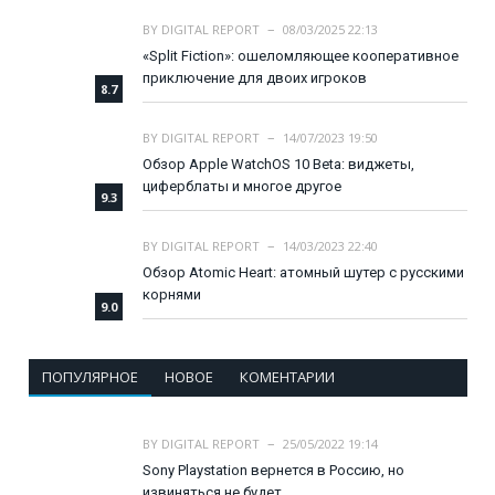
BY
DIGITAL REPORT
08/03/2025 22:13
«Split Fiction»: ошеломляющее кооперативное
приключение для двоих игроков
8.7
BY
DIGITAL REPORT
14/07/2023 19:50
Обзор Apple WatchOS 10 Beta: виджеты,
циферблаты и многое другое
9.3
BY
DIGITAL REPORT
14/03/2023 22:40
Обзор Atomic Heart: атомный шутер с русскими
корнями
9.0
ПОПУЛЯРНОЕ
НОВОЕ
КОМЕНТАРИИ
BY
DIGITAL REPORT
25/05/2022 19:14
Sony Playstation вернется в Россию, но
извиняться не будет