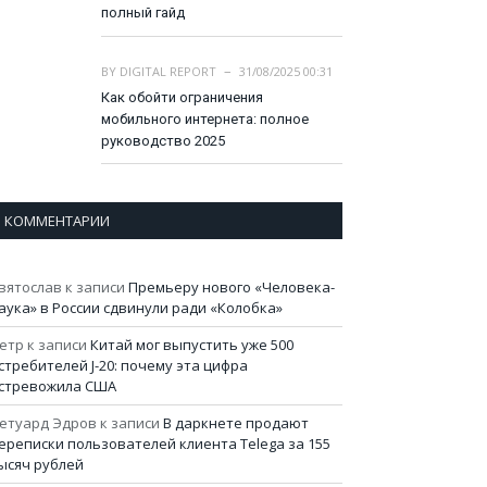
полный гайд
BY
DIGITAL REPORT
31/08/2025 00:31
Как обойти ограничения
мобильного интернета: полное
руководство 2025
КОММЕНТАРИИ
вятослав
к записи
Премьеру нового «Человека-
аука» в России сдвинули ради «Колобка»
етр
к записи
Китай мог выпустить уже 500
стребителей J-20: почему эта цифра
стревожила США
етуард Эдров
к записи
В даркнете продают
ереписки пользователей клиента Telega за 155
ысяч рублей