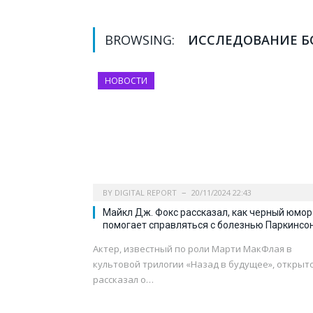
BROWSING:
ИССЛЕДОВАНИЕ Б
НОВОСТИ
BY
DIGITAL REPORT
20/11/2024 22:43
Майкл Дж. Фокс рассказал, как черный юмор
помогает справляться с болезнью Паркинсо
Актер, известный по роли Марти МакФлая в
культовой трилогии «Назад в будущее», открыт
рассказал о…