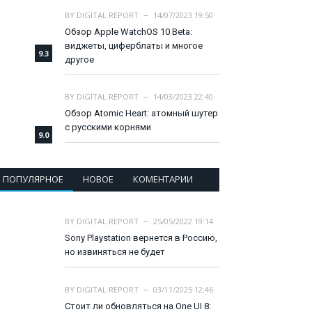
BY
DIGITAL REPORT
14/07/2023 19:50
Обзор Apple WatchOS 10 Beta:
виджеты, циферблаты и многое
9.3
другое
BY
DIGITAL REPORT
14/03/2023 22:40
Обзор Atomic Heart: атомный шутер
с русскими корнями
9.0
ПОПУЛЯРНОЕ
НОВОЕ
КОМЕНТАРИИ
BY
DIGITAL REPORT
25/05/2022 19:14
Sony Playstation вернется в Россию,
но извиняться не будет
BY
DIGITAL REPORT
03/11/2025 12:46
Стоит ли обновляться на One UI 8: