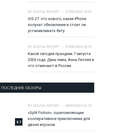
BY
DIGITAL REPORT
07/08/2026 14:20
iOS 27: что нового, какие iPhone
получат обновление и стоит ли
устанавливать бету
BY
DIGITAL REPORT
07/08/2026 14:13
Какой сегодня праздник 7 августа
2026 года: День пива, Анна Летняя и
что отмечают в России
ПОСЛЕДНИЕ ОБЗОРЫ
BY
DIGITAL REPORT
08/03/2025 22:13
«Split Fiction»: ошеломляющее
кооперативное приключение для
8.7
двоих игроков