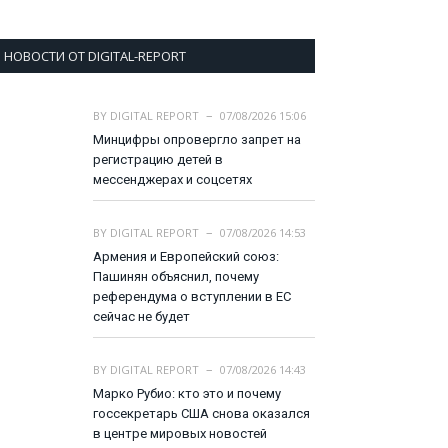
НОВОСТИ ОТ DIGITAL-REPORT
BY
DIGITAL REPORT
07/08/2026 15:06
Минцифры опровергло запрет на
регистрацию детей в
мессенджерах и соцсетях
BY
DIGITAL REPORT
07/08/2026 14:53
Армения и Европейский союз:
Пашинян объяснил, почему
референдума о вступлении в ЕС
сейчас не будет
BY
DIGITAL REPORT
07/08/2026 14:43
Марко Рубио: кто это и почему
госсекретарь США снова оказался
в центре мировых новостей