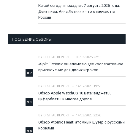
Какой сегодня праздник 7 августа 2026 года:
День пива, Анна Летняя и что отмечают в
России
ПОСЛЕДНИЕ ОБЗОРЫ
BY
DIGITAL REPORT
08/03/2025 22:13
«Split Fiction»: ошеломляющее кооперативное
приключение для двоих игроков
8.7
BY
DIGITAL REPORT
14/07/2023 19:50
Обзор Apple WatchOS 10 Beta: виджеты,
циферблаты и многое другое
9.3
BY
DIGITAL REPORT
14/03/2023 22:40
Обзор Atomic Heart: атомный шутер с русскими
корнями
9.0