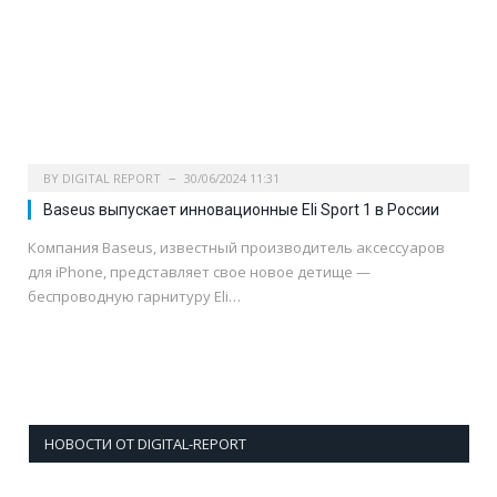
BY
DIGITAL REPORT
30/06/2024 11:31
Baseus выпускает инновационные Eli Sport 1 в России
Компания Baseus, известный производитель аксессуаров
для iPhone, представляет свое новое детище —
беспроводную гарнитуру Eli…
НОВОСТИ ОТ DIGITAL-REPORT