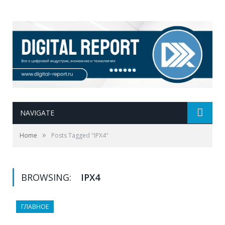
NAVIGATE
»
Home
Posts Tagged "IPX4"
BROWSING:
IPX4
ГЛАВНОЕ