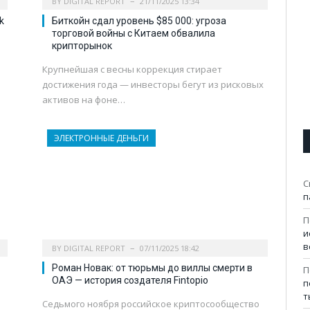
BY
DIGITAL REPORT
21/11/2025 13:34
k
Биткойн сдал уровень $85 000: угроза
торговой войны с Китаем обвалила
крипторынок
Крупнейшая с весны коррекция стирает
достижения года — инвесторы бегут из рисковых
активов на фоне…
ЭЛЕКТРОННЫЕ ДЕНЬГИ
С
п
П
и
в
BY
DIGITAL REPORT
07/11/2025 18:42
Роман Новак: от тюрьмы до виллы смерти в
П
ОАЭ — история создателя Fintopio
п
т
Седьмого ноября российское криптосообщество