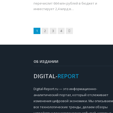
перечислит 664 млн рублей в бюджет и
инвестирует 2,4 млрд в…
Next
1
2
3
4
ОБ ИЗДАНИИ
DIGITAL-
REPORT
Digital-Report.ru — это информационно-
аналитический портал, который отслеживает
изменения цифровой экономики. Мы описываем
все технологические тренды, делаем обзоры