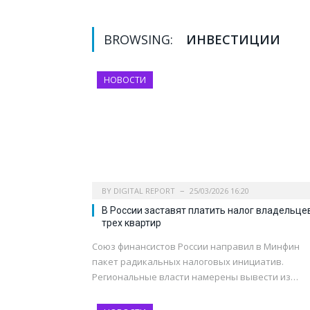
BROWSING:
ИНВЕСТИЦИИ
НОВОСТИ
BY
DIGITAL REPORT
25/03/2026 16:20
В России заставят платить налог владельце
трех квартир
Союз финансистов России направил в Минфин
пакет радикальных налоговых инициатив.
Региональные власти намерены вывести из…