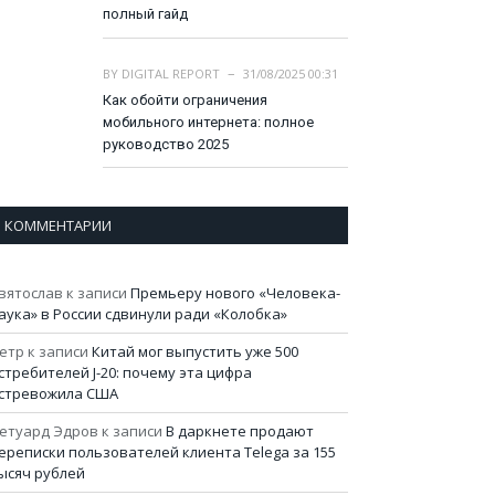
полный гайд
BY
DIGITAL REPORT
31/08/2025 00:31
Как обойти ограничения
мобильного интернета: полное
руководство 2025
КОММЕНТАРИИ
вятослав
к записи
Премьеру нового «Человека-
аука» в России сдвинули ради «Колобка»
етр
к записи
Китай мог выпустить уже 500
стребителей J-20: почему эта цифра
стревожила США
етуард Эдров
к записи
В даркнете продают
ереписки пользователей клиента Telega за 155
ысяч рублей