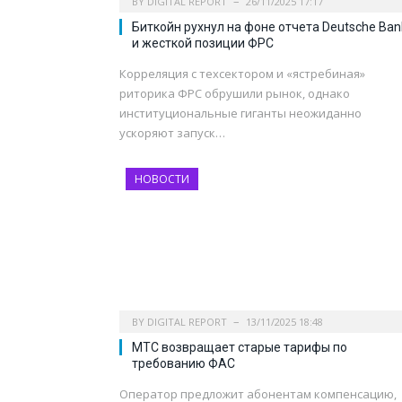
BY
DIGITAL REPORT
26/11/2025 17:17
Биткойн рухнул на фоне отчета Deutsche Ban
и жесткой позиции ФРС
Корреляция с техсектором и «ястребиная»
риторика ФРС обрушили рынок, однако
институциональные гиганты неожиданно
ускоряют запуск…
НОВОСТИ
BY
DIGITAL REPORT
13/11/2025 18:48
МТС возвращает старые тарифы по
требованию ФАС
Оператор предложит абонентам компенсацию,