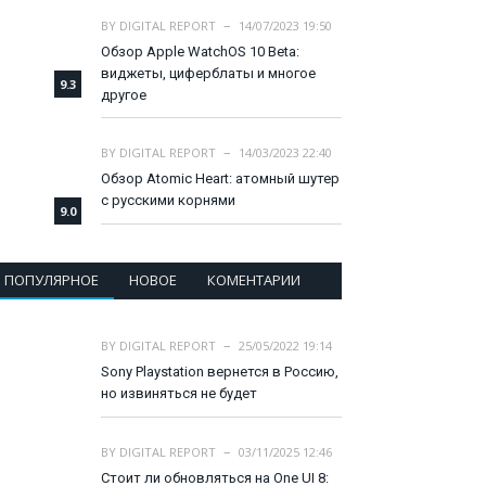
BY
DIGITAL REPORT
14/07/2023 19:50
Обзор Apple WatchOS 10 Beta:
виджеты, циферблаты и многое
9.3
другое
BY
DIGITAL REPORT
14/03/2023 22:40
Обзор Atomic Heart: атомный шутер
с русскими корнями
9.0
ПОПУЛЯРНОЕ
НОВОЕ
КОМЕНТАРИИ
BY
DIGITAL REPORT
25/05/2022 19:14
Sony Playstation вернется в Россию,
но извиняться не будет
BY
DIGITAL REPORT
03/11/2025 12:46
Стоит ли обновляться на One UI 8: