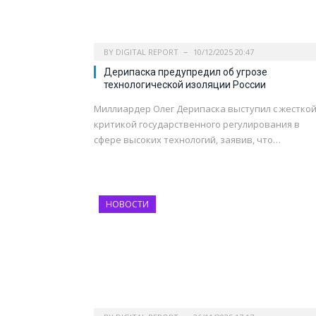
BY
DIGITAL REPORT
10/12/2025 20:47
Дерипаска предупредил об угрозе
технологической изоляции России
Миллиардер Олег Дерипаска выступил с жестко
критикой государственного регулирования в
сфере высоких технологий, заявив, что…
НОВОСТИ