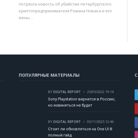
потрясла новость об убийстве петербургского
криптопредпринимателя Романа Новака и его
жены…
ПОПУЛЯРНЫЕ МАТЕРИАЛЫ
С
BY
DIGITAL REPORT
25/05/2022 19:14
Sony Playstation вернется в Россию,
но извиняться не будет
BY
DIGITAL REPORT
03/11/2025 12:46
Стоит ли обновляться на One UI 8:
полный гайд