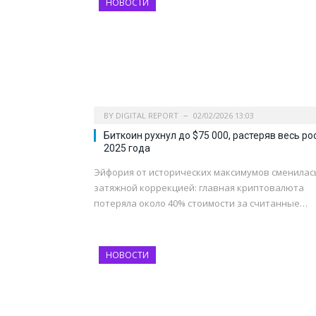
НОВОСТИ
BY
DIGITAL REPORT
02/02/2026 13:03
Биткоин рухнул до $75 000, растеряв весь ро
2025 года
Эйфория от исторических максимумов сменилас
затяжной коррекцией: главная криптовалюта
потеряла около 40% стоимости за считанные…
НОВОСТИ