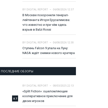
BY
DIGITAL REPORT
06/08/2026 12:37
В Москве похоронили генерал-
лейтенанта Игоря Ерусалимова:
что известно и при чём здесь
взрыв в Balzi Rossi
BY
DIGITAL REPORT
06/08/2026 12:30
Ступень Falcon 9 упала на Луну:
NASA ждёт снимки нового кратера
ПОСЛЕДНИЕ ОБЗОРЫ
BY
DIGITAL REPORT
08/03/2025 22:13
«Split Fiction»: ошеломляющее
кооперативное приключение для
8.7
двоих игроков