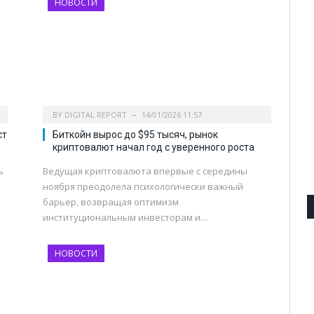
НОВОСТИ
BY
DIGITAL REPORT
14/01/2026 11:57
ст
Биткойн вырос до $95 тысяч, рынок
криптовалют начал год с уверенного роста
ь
Ведущая криптовалюта впервые с середины
ноября преодолела психологически важный
барьер, возвращая оптимизм
институциональным инвесторам и…
НОВОСТИ