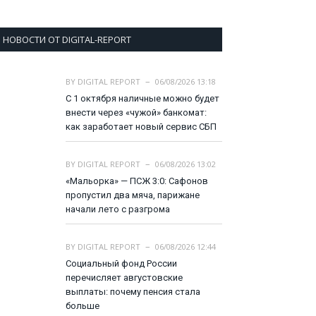
НОВОСТИ ОТ DIGITAL-REPORT
BY
DIGITAL REPORT
06/08/2026 13:18
С 1 октября наличные можно будет
внести через «чужой» банкомат:
как заработает новый сервис СБП
BY
DIGITAL REPORT
06/08/2026 13:02
«Мальорка» — ПСЖ 3:0: Сафонов
пропустил два мяча, парижане
начали лето с разгрома
BY
DIGITAL REPORT
06/08/2026 12:44
Социальный фонд России
перечисляет августовские
выплаты: почему пенсия стала
больше