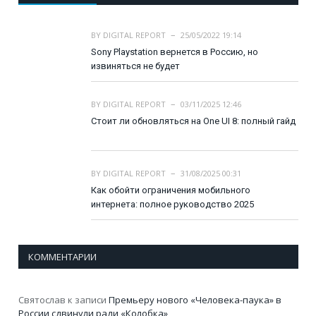
BY
DIGITAL REPORT
25/05/2022 19:14
Sony Playstation вернется в Россию, но
извиняться не будет
BY
DIGITAL REPORT
03/11/2025 12:46
Стоит ли обновляться на One UI 8: полный гайд
BY
DIGITAL REPORT
31/08/2025 00:31
Как обойти ограничения мобильного
интернета: полное руководство 2025
КОММЕНТАРИИ
Святослав
к записи
Премьеру нового «Человека-паука» в
России сдвинули ради «Колобка»