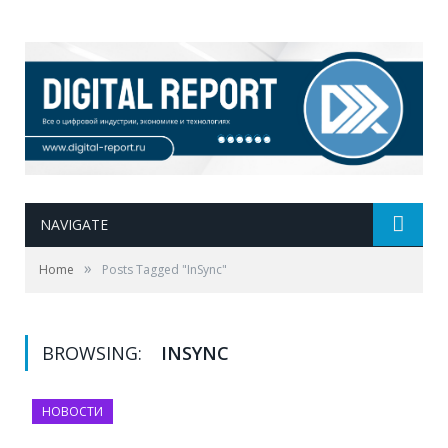
NAVIGATE
»
Home
Posts Tagged "InSync"
BROWSING:
INSYNC
НОВОСТИ