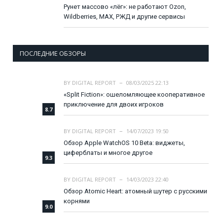
Рунет массово «лёг»: не работают Ozon,
Wildberries, MAX, РЖД и другие сервисы
ПОСЛЕДНИЕ ОБЗОРЫ
BY
DIGITAL REPORT
08/03/2025 22:13
«Split Fiction»: ошеломляющее кооперативное
приключение для двоих игроков
8.7
BY
DIGITAL REPORT
14/07/2023 19:50
Обзор Apple WatchOS 10 Beta: виджеты,
циферблаты и многое другое
9.3
BY
DIGITAL REPORT
14/03/2023 22:40
Обзор Atomic Heart: атомный шутер с русскими
корнями
9.0