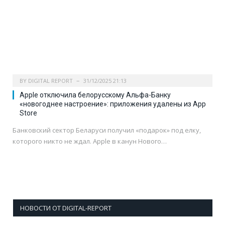
BY
DIGITAL REPORT
31/12/2025 21:13
Apple отключила белорусскому Альфа-Банку
«новогоднее настроение»: приложения удалены из App
Store
Банковский сектор Беларуси получил «подарок» под елку,
которого никто не ждал. Apple в канун Нового…
НОВОСТИ ОТ DIGITAL-REPORT