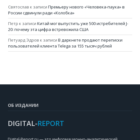
Святослав
к записи
Премьеру нового «Человека-паука» в
России сдвинули ради «Колобка»
Петр
к записи
Китай мог выпустить уже 500 истребителей J-
20: почему эта цифра встревожила США
Петуард Эдров
к записи
В даркнете продают переписки
пользователей клиента Telega за 155 тысяч рублей
ОБ ИЗДАНИИ
DIGITAL-
REPORT
Digital-Report.ru — это информационно-аналитический