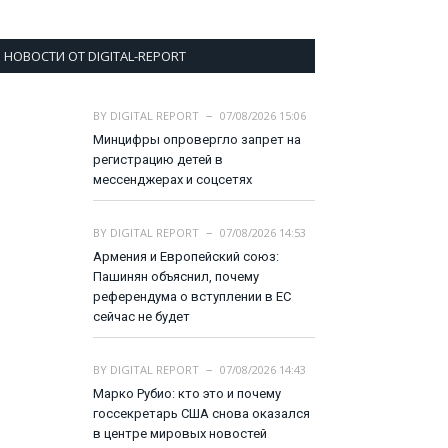
НОВОСТИ ОТ DIGITAL-REPORT
BY
DIGITAL REPORT
07/08/2026 15:06
Минцифры опровергло запрет на
регистрацию детей в
мессенджерах и соцсетях
BY
DIGITAL REPORT
07/08/2026 14:53
Армения и Европейский союз:
Пашинян объяснил, почему
референдума о вступлении в ЕС
сейчас не будет
BY
DIGITAL REPORT
07/08/2026 14:43
Марко Рубио: кто это и почему
госсекретарь США снова оказался
в центре мировых новостей