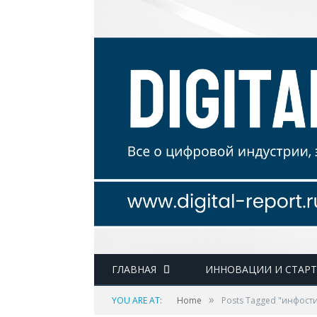
ГЛАВНАЯ
ИННОВАЦИИ И СТАР
»
YOU ARE AT:
Home
Posts Tagged "инфост