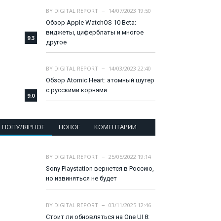
BY
DIGITAL REPORT
14/07/2023 19:50
Обзор Apple WatchOS 10 Beta:
виджеты, циферблаты и многое
9.3
другое
BY
DIGITAL REPORT
14/03/2023 22:40
Обзор Atomic Heart: атомный шутер
с русскими корнями
9.0
ПОПУЛЯРНОЕ
НОВОЕ
КОМЕНТАРИИ
BY
DIGITAL REPORT
25/05/2022 19:14
Sony Playstation вернется в Россию,
но извиняться не будет
BY
DIGITAL REPORT
03/11/2025 12:46
Стоит ли обновляться на One UI 8: