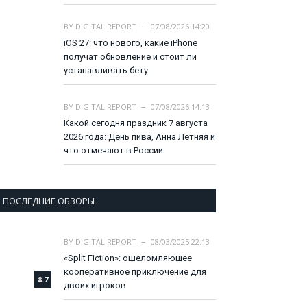
BY
DIGITAL REPORT
07/08/2026 14:20
iOS 27: что нового, какие iPhone
получат обновление и стоит ли
устанавливать бету
BY
DIGITAL REPORT
07/08/2026 14:13
Какой сегодня праздник 7 августа
2026 года: День пива, Анна Летняя и
что отмечают в России
ПОСЛЕДНИЕ ОБЗОРЫ
BY
DIGITAL REPORT
08/03/2025 22:13
«Split Fiction»: ошеломляющее
кооперативное приключение для
8.7
двоих игроков