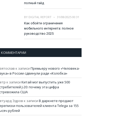
полный гайд
BY
DIGITAL REPORT
31/08/2025 00:31
Как обойти ограничения
мобильного интернета: полное
руководство 2025
КОММЕНТАРИИ
вятослав
к записи
Премьеру нового «Человека-
аука» в России сдвинули ради «Колобка»
етр
к записи
Китай мог выпустить уже 500
стребителей J-20: почему эта цифра
стревожила США
етуард Эдров
к записи
В даркнете продают
ереписки пользователей клиента Telega за 155
ысяч рублей