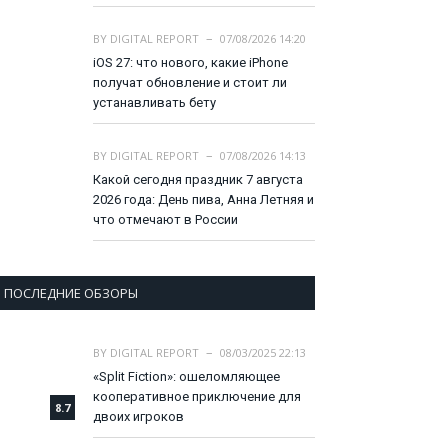
BY
DIGITAL REPORT
07/08/2026 14:20
iOS 27: что нового, какие iPhone
получат обновление и стоит ли
устанавливать бету
BY
DIGITAL REPORT
07/08/2026 14:13
Какой сегодня праздник 7 августа
2026 года: День пива, Анна Летняя и
что отмечают в России
ПОСЛЕДНИЕ ОБЗОРЫ
BY
DIGITAL REPORT
08/03/2025 22:13
«Split Fiction»: ошеломляющее
кооперативное приключение для
8.7
двоих игроков