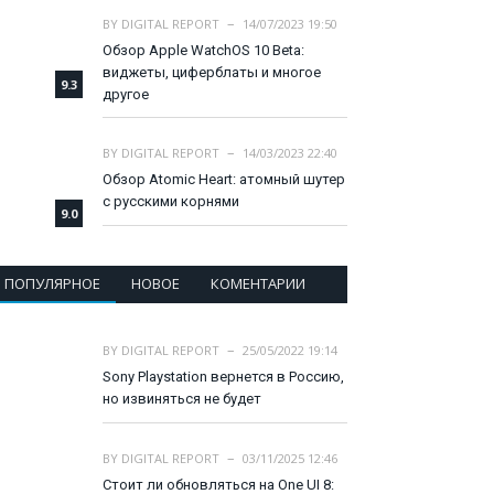
BY
DIGITAL REPORT
14/07/2023 19:50
Обзор Apple WatchOS 10 Beta:
виджеты, циферблаты и многое
9.3
другое
BY
DIGITAL REPORT
14/03/2023 22:40
Обзор Atomic Heart: атомный шутер
с русскими корнями
9.0
ПОПУЛЯРНОЕ
НОВОЕ
КОМЕНТАРИИ
BY
DIGITAL REPORT
25/05/2022 19:14
Sony Playstation вернется в Россию,
но извиняться не будет
BY
DIGITAL REPORT
03/11/2025 12:46
Стоит ли обновляться на One UI 8: