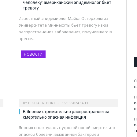
человеку: американский эпидемиолог бьет
тревогу
Известный эпидемиолог Майкл Остерхолм из
Университета Миннесоты бьет тревогу из-за
распространения заболевания, получившего в
прессе…
НОВОСТИ
С
п
П
и
BY
DIGITAL REPORT
16/05/2024 14:13
в
В Японии стремительно распространяется
смертельно опасная инфекция
П
п
Япония столкнулась с угрозой новой смертельно
т
опасной болезни, вызванной бактерией