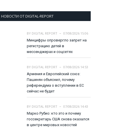
НОВОСТИ ОТ DIGITAL-REPORT
BY
DIGITAL REPORT
07/08/2026 15:06
Минцифры опровергло запрет на
регистрацию детей в
мессенджерах и соцсетях
BY
DIGITAL REPORT
07/08/2026 14:53
Армения и Европейский союз:
Пашинян объяснил, почему
референдума о вступлении в ЕС
сейчас не будет
BY
DIGITAL REPORT
07/08/2026 14:43
Марко Рубио: кто это и почему
госсекретарь США снова оказался
в центре мировых новостей