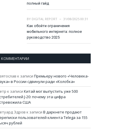
полный гайд
BY
DIGITAL REPORT
31/08/2025 00:31
Как обойти ограничения
мобильного интернета: полное
руководство 2025
КОММЕНТАРИИ
вятослав
к записи
Премьеру нового «Человека-
аука» в России сдвинули ради «Колобка»
етр
к записи
Китай мог выпустить уже 500
стребителей J-20: почему эта цифра
стревожила США
етуард Эдров
к записи
В даркнете продают
ереписки пользователей клиента Telega за 155
ысяч рублей