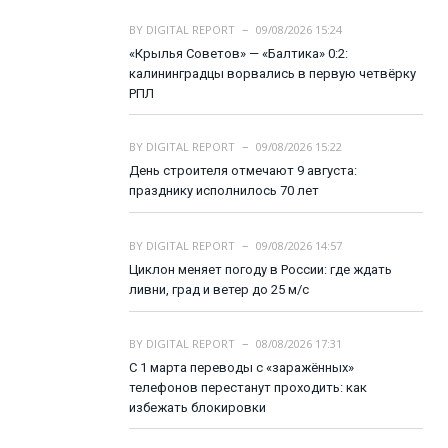
BY
DIGITAL REPORT
09/08/2026 15:24
«Крылья Советов» — «Балтика» 0:2:
калининградцы ворвались в первую четвёрку
РПЛ
BY
DIGITAL REPORT
09/08/2026 15:22
День строителя отмечают 9 августа:
празднику исполнилось 70 лет
BY
DIGITAL REPORT
09/08/2026 14:57
Циклон меняет погоду в России: где ждать
ливни, град и ветер до 25 м/с
BY
DIGITAL REPORT
08/08/2026 17:31
С 1 марта переводы с «заражённых»
телефонов перестанут проходить: как
избежать блокировки