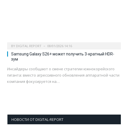
BY
DIGITAL REPORT
08/01/2026 14:16
Samsung Galaxy S26+ может получить 3-кратный HDR-
зум
Инсайдеры сообщают о смене стратегии южнокорейского
гиганта: вместо агрессивного обновления аппаратной части
компания фокусируется на…
НОВОСТИ ОТ DIGITAL-REPORT