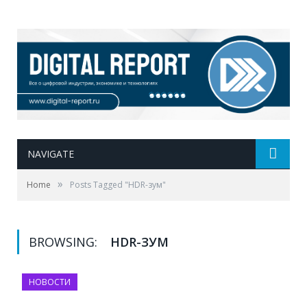
NAVIGATE
»
Home
Posts Tagged "HDR-зум"
BROWSING:
HDR-ЗУМ
НОВОСТИ