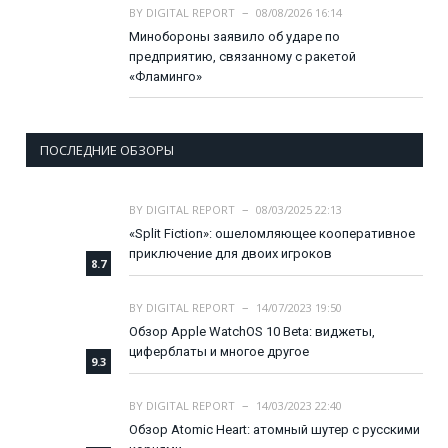
BY
DIGITAL REPORT
08/08/2026 16:14
Минобороны заявило об ударе по
предприятию, связанному с ракетой
«Фламинго»
ПОСЛЕДНИЕ ОБЗОРЫ
BY
DIGITAL REPORT
08/03/2025 22:13
«Split Fiction»: ошеломляющее кооперативное
приключение для двоих игроков
8.7
BY
DIGITAL REPORT
14/07/2023 19:50
Обзор Apple WatchOS 10 Beta: виджеты,
циферблаты и многое другое
9.3
BY
DIGITAL REPORT
14/03/2023 22:40
Обзор Atomic Heart: атомный шутер с русскими